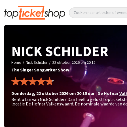
Zoeken naar artiesten of eve
NICK SCHILDER
/
/
Home
Nick Schilder
22 oktober 2026 om 20:15
The Singer Songwriter Show
donderdag
,
22 oktober 2026 om 20:15
uur
|
De Hofnar
Val
Bent u fan van Nick Schilder? Dan heeft u geluk! Toptickets
locatie De Hofnar Valkenswaard. De nominale waarde van de