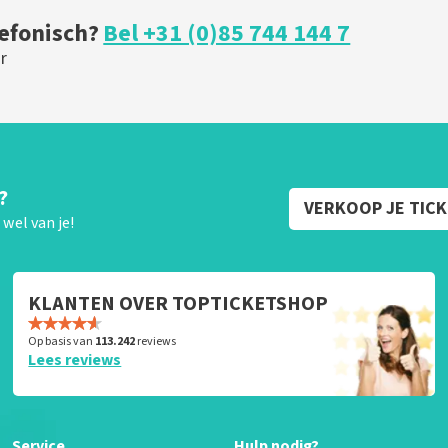
lefonisch?
Bel +31 (0)85 744 144 7
r
?
VERKOOP JE TIC
wel van je!
KLANTEN OVER TOPTICKETSHOP
Op basis van
113.242
reviews
Lees reviews
Service
Hulp nodig?