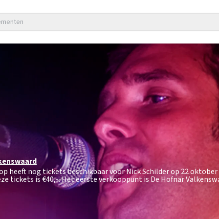
nementen
kenswaard
hop heeft nog tickets beschikbaar voor Nick Schilder op 22 oktober
ze tickets is
€40,-
. Het eerste verkooppunt is De Hofnar Valkensw