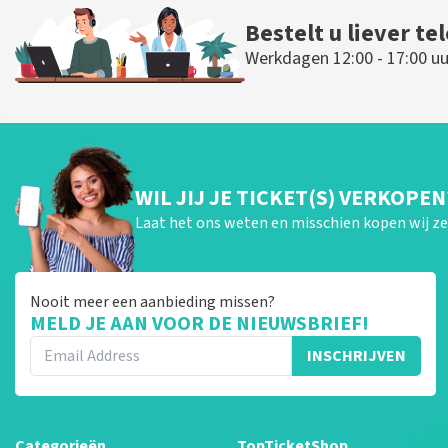
Bestelt u liever te
Werkdagen 12:00 - 17:00 uu
WIL JIJ JE TICKET(S) VERKOPEN
Laat het ons weten en misschien kopen wij ze 
Nooit meer een aanbieding missen?
MELD JE AAN VOOR DE NIEUWSBRIEF!
INSCHRIJVEN
Categorieën
TopTicketShop