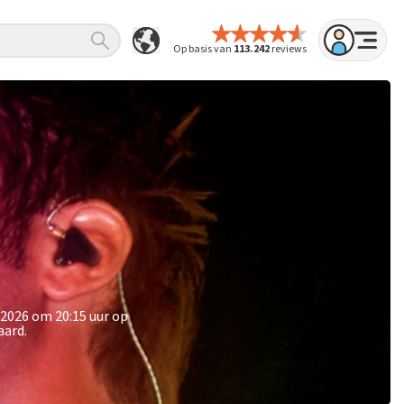
Op basis van
113.242
reviews
 2026 om 20:15 uur op
aard.