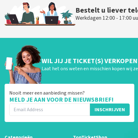
Bestelt u liever te
Werkdagen 12:00 - 17:00 uu
WIL JIJ JE TICKET(S) VERKOPEN
Laat het ons weten en misschien kopen wij ze 
Nooit meer een aanbieding missen?
MELD JE AAN VOOR DE NIEUWSBRIEF!
INSCHRIJVEN
Categorieën
TopTicketShop