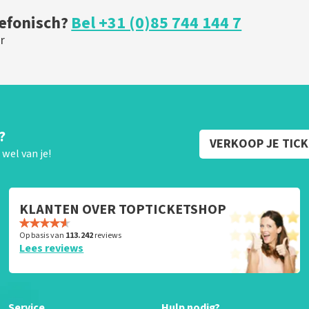
lefonisch?
Bel +31 (0)85 744 144 7
r
?
VERKOOP JE TIC
wel van je!
KLANTEN OVER TOPTICKETSHOP
Op basis van
113.242
reviews
Lees reviews
Service
Hulp nodig?