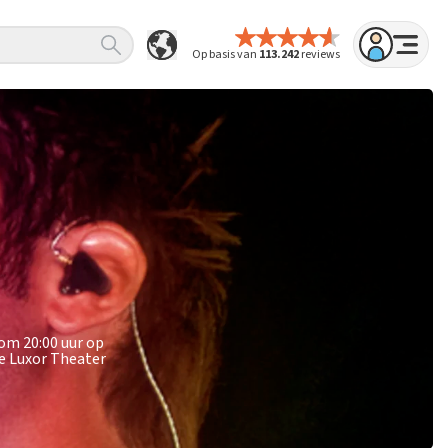
Op basis van
113.242
reviews
 om 20:00 uur op
de Luxor Theater