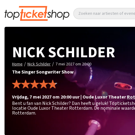
Zoeken naar artiesten of eve
NICK SCHILDER
/
/
Home
Nick Schilder
7 mei 2027 om 20:00
The Singer Songwriter Show
vrijdag
,
7 mei 2027 om 20:00
uur
|
Oude Luxor Theater
Rot
Bent u fan van Nick Schilder? Dan heeft u geluk! Toptickets
locatie Oude Luxor Theater Rotterdam. De nominale waarde 
Rotterdam.