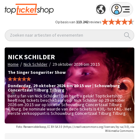
Op basis van
113.242
reviews
Zoeken naar artiesten of evenementen
NICK SCHILDER
/
/
Home
Nick Schilder
29 oktober 2026 om 20:15
The Singer Songwriter Show
donderdag
,
29 oktober 2026 om 20:15
uur
|
Schouwburg
Concertzaal Tilburg
Tilburg
Bent u fan van Nick Schilder? Dan heeft u geluk! Topticketshop
heeft nog tickets beschikbaar voor Nick Schilder op 29 oktober
2026 om 20:15 uur op locatie Schouwburg Concertzaal Tilburg
Tilburg. De nominale waarde van deze tickets is
€30,- tot €40,-
. Het
eerste verkooppunt is Schouwburg Concertzaal Tilburg Tilburg.
Foto: Reneemiddelkoop, CC BY-SA 3.0 (https://creativecommons.org/licenses/by-sa/3.0), via
Wikimedia Commons