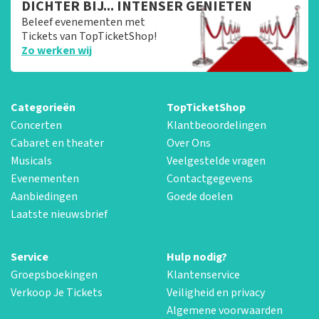
DICHTER BIJ... INTENSER GENIETEN
Beleef evenementen met
Tickets van TopTicketShop!
Zo werken wij
Categorieën
TopTicketShop
Concerten
Klantbeoordelingen
Cabaret en theater
Over Ons
Musicals
Veelgestelde vragen
Evenementen
Contactgegevens
Aanbiedingen
Goede doelen
Laatste nieuwsbrief
Service
Hulp nodig?
Groepsboekingen
Klantenservice
Verkoop Je Tickets
Veiligheid en privacy
Algemene voorwaarden