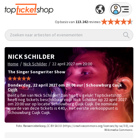
Op basis van
113.242
reviews
Zoeken naar artiesten of evenementen
NICK SCHILDER
/
/
Home
Nick Schilder
22 april 2027 om 20:00
The Singer Songwriter Show
donderdag
,
22 april 2027 om 20:00
uur
|
Schouwburg Cuijk
Cuijk
Bent u fan van Nick Schilder? Dan heeft u geluk! Topticketshop
heeft nog tickets beschikbaar voor Nick Schilder op 22 april 2027
om 20:00 uur op locatie Schouwburg Cuijk Cuijk. De nominale
waarde van deze tickets is
€40,-
. Het eerste verkooppunt is
Schouwburg Cuijk Cuijk.
Foto: Reneemiddelkoop, CC BY-SA 3.0 (https://creativecommons.org/licenses/by-sa/3.0), via
Wikimedia Commons