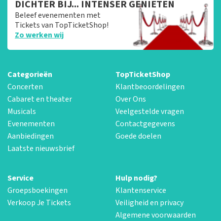
DICHTER BIJ... INTENSER GENIETEN
Beleef evenementen met
Tickets van TopTicketShop!
Zo werken wij
Categorieën
TopTicketShop
Concerten
Klantbeoordelingen
Cabaret en theater
Over Ons
Musicals
Veelgestelde vragen
Evenementen
Contactgegevens
Aanbiedingen
Goede doelen
Laatste nieuwsbrief
Service
Hulp nodig?
Groepsboekingen
Klantenservice
Verkoop Je Tickets
Veiligheid en privacy
Algemene voorwaarden