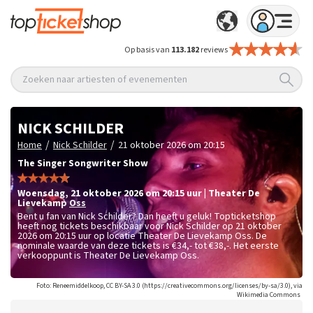
Op basis van
113.182
reviews
Zoeken naar artiesten of evenementen
NICK SCHILDER
/
/
Home
Nick Schilder
21 oktober 2026 om 20:15
The Singer Songwriter Show
woensdag
,
21 oktober 2026 om 20:15
uur
|
Theater De
Lievekamp
Oss
Bent u fan van Nick Schilder? Dan heeft u geluk! Topticketshop
heeft nog tickets beschikbaar voor Nick Schilder op 21 oktober
2026 om 20:15 uur op locatie Theater De Lievekamp Oss. De
nominale waarde van deze tickets is
€34,- tot €38,-
. Het eerste
verkooppunt is Theater De Lievekamp Oss.
Foto: Reneemiddelkoop, CC BY-SA 3.0 (https://creativecommons.org/licenses/by-sa/3.0), via
Wikimedia Commons