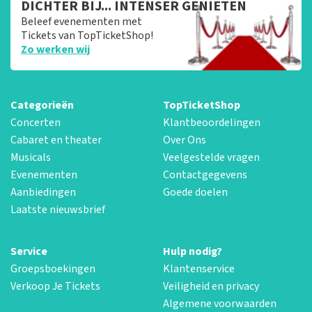
DICHTER BIJ... INTENSER GENIETEN
Beleef evenementen met
Tickets van TopTicketShop!
Zo werken wij
Categorieën
TopTicketShop
Concerten
Klantbeoordelingen
Cabaret en theater
Over Ons
Musicals
Veelgestelde vragen
Evenementen
Contactgegevens
Aanbiedingen
Goede doelen
Laatste nieuwsbrief
Service
Hulp nodig?
Groepsboekingen
Klantenservice
Verkoop Je Tickets
Veiligheid en privacy
Algemene voorwaarden