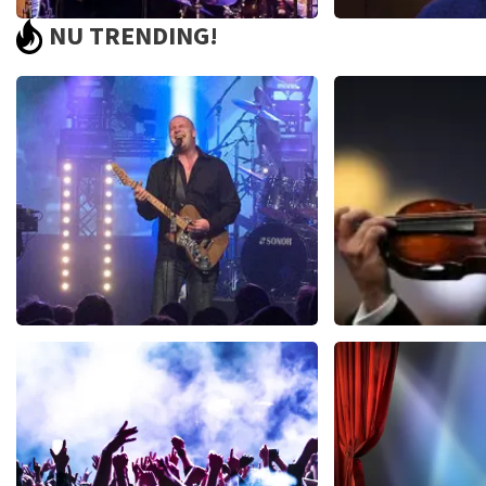
NU TRENDING!
North Sea Jazz Festival
Guido Wei
438+
reviews
1
BEKIJKEN
BEKIJKE
Blof
Andre Rie
943
laatste 30 minuten
774
laatste 30
BESTEL NU
BESTEL N