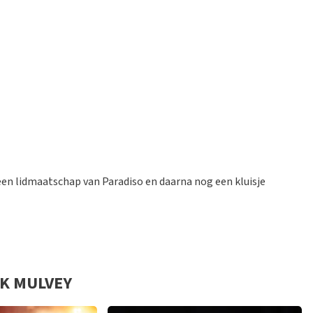
rschillende wijzes van kaarten kooen
diso afgesloten moet worden.
een lidmaatschap van Paradiso en daarna nog een kluisje
CK MULVEY
rkrijgen.