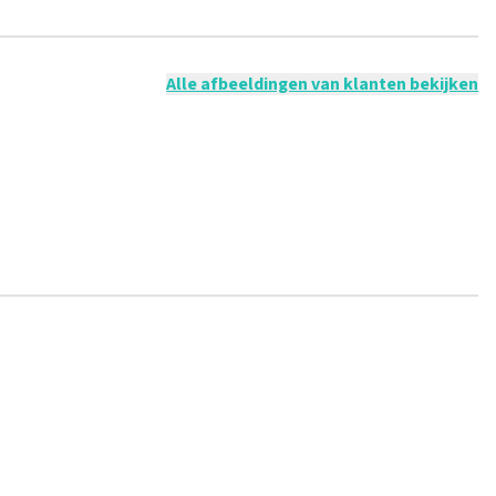
 mogelijk om een review achter te laten als je geen tickets
ruik en/of onwaarheden worden niet geplaatst. Het kan enkele
Alle afbeeldingen van klanten bekijken