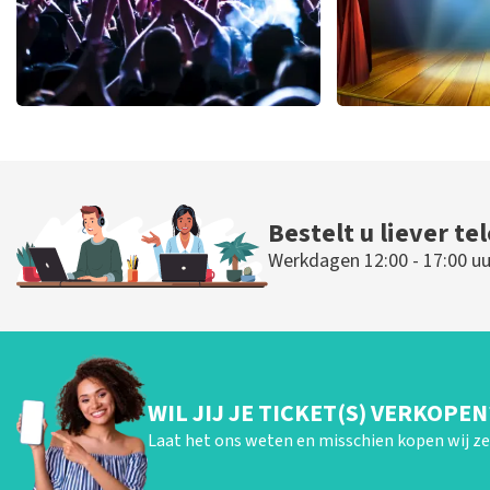
Megadeth
40 45 De Mus
385
laatste 30 minuten
362
laatste 30
BESTEL NU
BESTEL N
Bestelt u liever te
Werkdagen 12:00 - 17:00 uu
WIL JIJ JE TICKET(S) VERKOPEN
Laat het ons weten en misschien kopen wij ze 