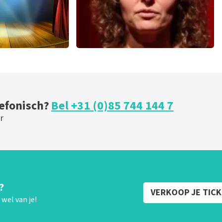
ical
Esther van der Voort
 minuten
262
laatste 30 minuten
U
BESTEL NU
lefonisch?
Bel +31 (0)85 744 144 7
r
?
VERKOOP JE TIC
wel van je!