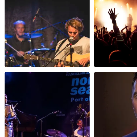
Duidelijke site
De recensie is vertaald
Origineel weergeven
Ben Howard
Lord of the 
Hob
31
reviews
1
BEKIJKEN
BEKI