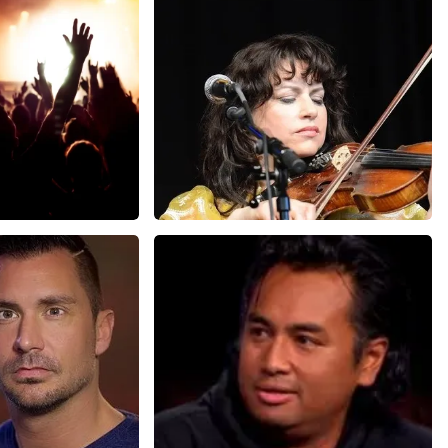
Rings and The
Ellen Ten Damme
bit
157+
reviews
0
reviews
BEKIJKEN
JKEN