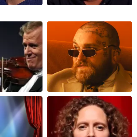
jers
Daniel Arends
39+
reviews
878+
reviews
N
BEKIJKEN
u
Teddy Swims
 minuten
633
laatste 30 minuten
U
BESTEL NU