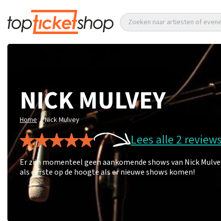
Zoeken naar artiesten of eve
NICK MULVEY
/
Home
Nick Mulvey
Lees alle 2 review
Er zijn momenteel geen aankomende shows van Nick Mulvey. 
als eerste op de hoogte als er nieuwe shows komen!