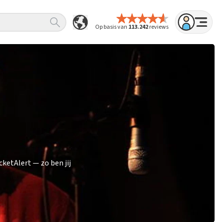
Op basis van
113.242
reviews
ketAlert — zo ben jij