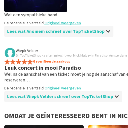
Wat een sympathieke band
De recensie is vertaald
Origineel weergeven
Lees wat Anoniem schreef over TopTicketShop
Beoordeling van Anoniem over
TopTicketShop
Wiepk Velder
Bij TopTicketShop kaarten gekocht voor Nick Mulvey in Paradiso, Amsterdam
Inbraak af en toe de draad kwijt met al die ve
Geverifieerde aankoop
Ik vind het slecht dat dan nog extra abonnement voor Para
Leuk concert in mooi Paradiso
De recensie is vertaald
Origineel weergeven
Wel na de aanschaf van een ticket moet je nog de aanschaf van 
reserveren…
De recensie is vertaald
Origineel weergeven
Lees wat Wiepk Velder schreef over TopTicketShop
Beoordeling van Wiepk Velder over
TopTicketShop
OMDAT JE GEÏNTERESSEERD BENT IN NI
Kaartjes waren gemakkelijk te vinden en te ve