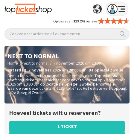
Op basis van
113.242
reviews
Zoeken naar artiesten of evenementen
NEXT TO NORMAL
/
/
Home
next to normal
7 november 2026 om 20:00
zaterdag
,
7 november 2026 om 20:00
uur
|
De Spiegel
Zwolle
Bent u fan van next to normal? Dan heeft u geluk! Topticketshop
heeft nog tickets beschikbaar voor next to normal op 7 november
2026 om 20:00 uur op locatie De Spiegel Zwolle. De nominale
waarde van deze tickets is
€28,- tot €43,-
. Het eerste verkooppunt
is De Spiegel Zwolle.
Hoeveel tickets wilt u reserveren?
1 TICKET