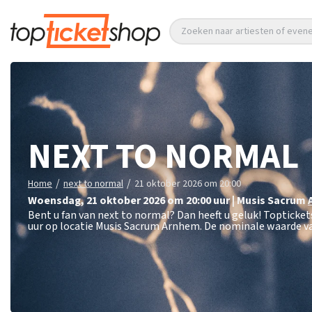
Zoeken naar artiesten of eve
NEXT TO NORMAL
/
/
Home
next to normal
21 oktober 2026 om 20:00
woensdag
,
21 oktober 2026 om 20:00
uur
|
Musis Sacrum
Bent u fan van next to normal? Dan heeft u geluk! Topticke
uur op locatie Musis Sacrum Arnhem. De nominale waarde va