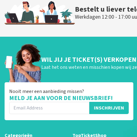
Bestelt u liever te
Werkdagen 12:00 - 17:00 uu
WIL JIJ JE TICKET(S) VERKOPEN
Laat het ons weten en misschien kopen wij ze 
Nooit meer een aanbieding missen?
MELD JE AAN VOOR DE NIEUWSBRIEF!
INSCHRIJVEN
Categorieën
TopTicketShop