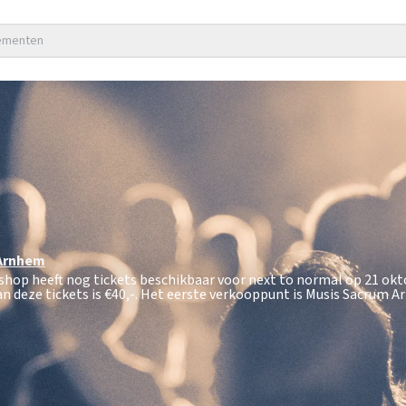
nementen
Arnhem
tshop heeft nog tickets beschikbaar voor next to normal op 21 ok
n deze tickets is
€40,-
. Het eerste verkooppunt is Musis Sacrum A