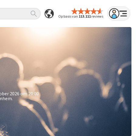
Op basis van
113.111
reviews
tober 2026 om 20:00
rnhem.