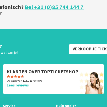
lefonisch?
Bel +31 (0)85 744 144 7
r
?
VERKOOP JE TIC
wel van je!
KLANTEN OVER TOPTICKETSHOP
Op basis van
113.111
reviews
Lees reviews
Service
Hulp nodig?