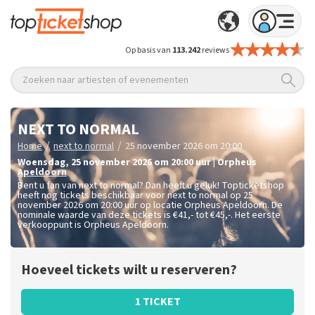
Op basis van
113.242
reviews
Zoeken naar artiesten of evenementen
NEXT TO NORMAL
/
/
Home
next to normal
25 november 2026 om 20:00
woensdag
,
25 november 2026 om 20:00
uur
|
Orpheus
Apeldoorn
Bent u fan van next to normal? Dan heeft u geluk! Topticketshop
heeft nog tickets beschikbaar voor next to normal op 25
november 2026 om 20:00 uur op locatie Orpheus Apeldoorn. De
nominale waarde van deze tickets is
€41,- tot €45,-
. Het eerste
verkooppunt is Orpheus Apeldoorn.
Hoeveel tickets wilt u reserveren?
1 TICKET