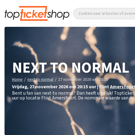
Zoeken naar artiesten of eve
NEXT TO NORMAL
/
/
Home
next to normal
27 november 2026 om 20:15
vrijdag
,
27 november 2026 om 20:15
uur
|
Flint
Amersfoor
Bent u fan van next to normal? Dan heeft u geluk! Topticke
uur op locatie Flint Amersfoort. De nominale waarde van dez