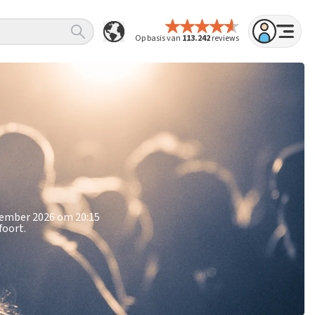
Op basis van
113.242
reviews
ovember 2026 om 20:15
foort.