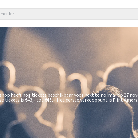
nementen
t
tshop heeft nog tickets beschikbaar voor next to normal op 27 n
e tickets is
€43,- tot €45,-
. Het eerste verkooppunt is Flint Amers