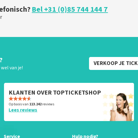
lefonisch?
Bel +31 (0)85 744 144 7
r
?
VERKOOP JE TIC
wel van je!
KLANTEN OVER TOPTICKETSHOP
Op basis van
113.242
reviews
Lees reviews
Service
Hulp nodig?