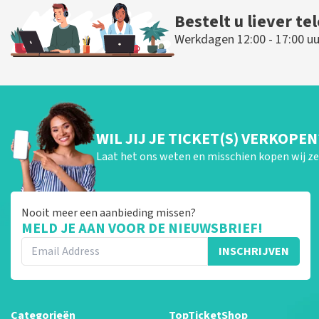
Bestelt u liever te
Werkdagen 12:00 - 17:00 uu
WIL JIJ JE TICKET(S) VERKOPEN
Laat het ons weten en misschien kopen wij ze 
Nooit meer een aanbieding missen?
MELD JE AAN VOOR DE NIEUWSBRIEF!
INSCHRIJVEN
Categorieën
TopTicketShop