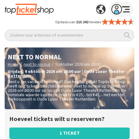
Op basis van
113.242
reviews
Zoeken naar artiesten of evenementen
NEXT TO NORMAL
/
/
Home
next to normal
9 oktober 2026 om 20:00
vrijdag
,
9 oktober 2026 om 20:00
uur
|
Oude Luxor Theater
Rotterdam
Bent u fan van next to normal? Dan heeft u geluk! Topticketshop
heeft nog tickets beschikbaar voor next to normal op 9 oktober
2026 om 20:00 uur op locatie Oude Luxor Theater Rotterdam. De
nominale waarde van deze tickets is
€25,- tot €45,-
. Het eerste
verkooppunt is Oude Luxor Theater Rotterdam.
Hoeveel tickets wilt u reserveren?
1 TICKET