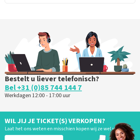
Bestelt u liever telefonisch?
Bel +31 (0)85 744 144 7
Werkdagen 12:00 - 17:00 uur
WIL JIJ JE TICKET(S) VERKOPEN?
Laat het ons weten en misschien kopen wij ze wel van je!