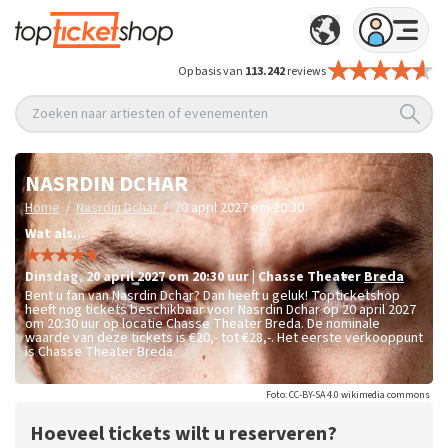
Op basis van
113.242
reviews
Zoeken naar artiesten of evenementen
NASRDIN DCHAR
/
/
Home
Nasrdin Dchar
20 april 2027 om 20:30
Wat als...
dinsdag
,
20 april 2027 om 20:30
uur
|
Chasse Theater
Breda
Bent u fan van Nasrdin Dchar? Dan heeft u geluk! Topticketshop
heeft nog tickets beschikbaar voor Nasrdin Dchar op 20 april 2027
om 20:30 uur op locatie Chasse Theater Breda. De nominale
waarde van deze tickets is
€20,- tot €28,-
. Het eerste verkooppunt
is Chasse Theater Breda.
Foto: CC-BY-SA 4.0 wikimedia commons
Hoeveel tickets wilt u reserveren?