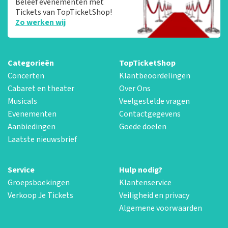
Beleef evenementen met
Tickets van TopTicketShop!
Zo werken wij
Categorieën
TopTicketShop
Concerten
Klantbeoordelingen
Cabaret en theater
Over Ons
Musicals
Veelgestelde vragen
Evenementen
Contactgegevens
Aanbiedingen
Goede doelen
Laatste nieuwsbrief
Service
Hulp nodig?
Groepsboekingen
Klantenservice
Verkoop Je Tickets
Veiligheid en privacy
Algemene voorwaarden