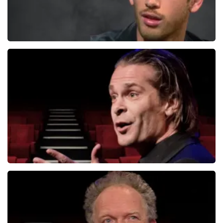
Patrick Laureij
431+
reviews
BEKIJKEN
Hans Teeuwen
276+
reviews
BEKIJKEN