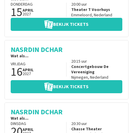
DONDERDAG
20:00
uur
15
Theater T Voorhuys
APRIL
2027
Emmeloord
,
Nederland
BEKIJK TICKETS
NASRDIN DCHAR
Wat als...
20:15
uur
VRIJDAG
16
Concertgebouw De
APRIL
Vereeniging
2027
Nijmegen
,
Nederland
BEKIJK TICKETS
NASRDIN DCHAR
Wat als...
DINSDAG
20:30
uur
20
Chasse Theater
APRIL