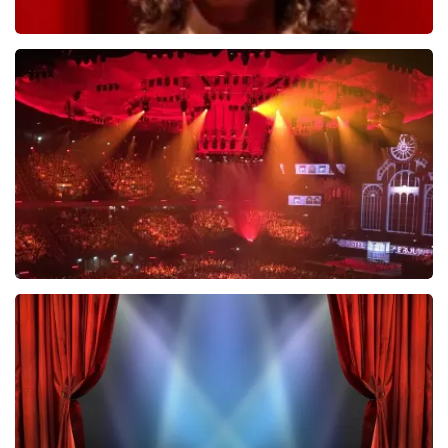
Esther van der Voort
488
laatste 30 minuten
BESTEL NU
Vrienden Van Amstel Live
423
laatste 30 minuten
BESTEL NU