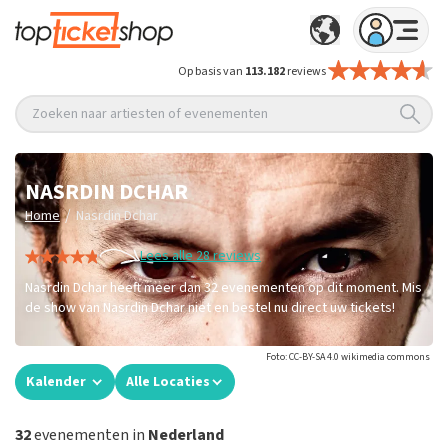
Op basis van
113.182
reviews
Zoeken naar artiesten of evenementen
NASRDIN DCHAR
/
Home
Nasrdin Dchar
Lees alle 28 reviews
Nasrdin Dchar heeft meer dan 32 evenementen op dit moment. Mis
de show van Nasrdin Dchar niet en bestel nu direct uw tickets!
Foto: CC-BY-SA 4.0 wikimedia commons
Kalender
Alle Locaties
32
evenementen in
Nederland