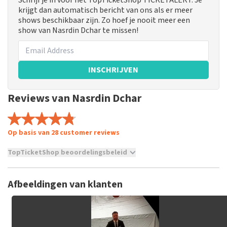
Schrijf je in voor het TopTicketShop TICKETALERT. Je
krijgt dan automatisch bericht van ons als er meer
shows beschikbaar zijn. Zo hoef je nooit meer een
show van Nasrdin Dchar te missen!
INSCHRIJVEN
Reviews van Nasrdin Dchar
Op basis van 28 customer reviews
TopTicketShop beoordelingsbeleid
TopTicketShop verzamelt reviews van echte klanten. Het is
niet mogelijk om een review achter te laten als je geen
Afbeeldingen van klanten
tickets hebt aangeschaft bij TopTicketShop. Reviews met
grof taalgebruik en/of onwaarheden worden niet geplaatst.
Het kan enkele weken duren voordat een review wordt
geplaatst.