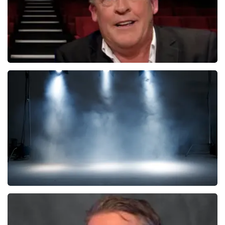
Bert Visscher
1655+
reviews
BEKIJKEN
Kor Hoebe
59
reviews