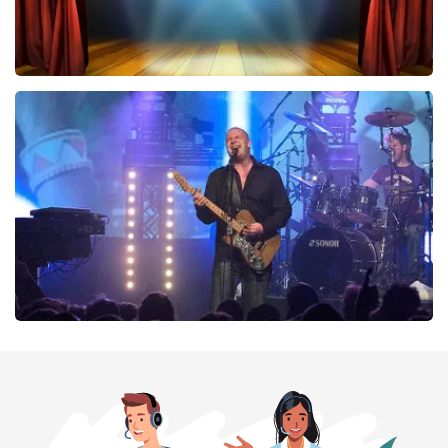
40 45 De Musical
290
laatste 30 minuten
BESTEL NU
Blof
255
laatste 30 minuten
BESTEL NU