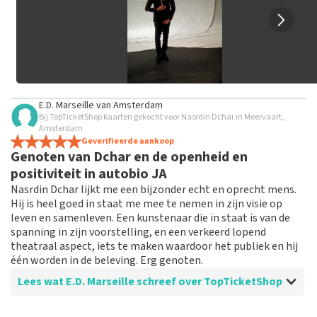
E.D. Marseille
van
Amsterdam
Bij TopTicketShop kaarten gekocht voor Nasrdin Dchar in Meervaart,
Amsterdam
Geverifieerde aankoop
Genoten van Dchar en de openheid en
positiviteit in autobio JA
Nasrdin Dchar lijkt me een bijzonder echt en oprecht mens.
Hij is heel goed in staat me mee te nemen in zijn visie op
leven en samenleven. Een kunstenaar die in staat is van de
spanning in zijn voorstelling, en een verkeerd lopend
theatraal aspect, iets te maken waardoor het publiek en hij
één worden in de beleving. Erg genoten.
Lees wat E.D. Marseille schreef over TopTicketShop