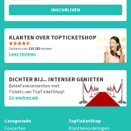
INSCHRIJVEN
KLANTEN OVER TOPTICKETSHOP
Op basis van
113.182
reviews
Lees reviews
DICHTER BIJ... INTENSER GENIETEN
Beleef evenementen met
Tickets van TopTicketShop!
Zo werken wij
Categorieën
TopTicketShop
Concerten
Klantbeoordelingen