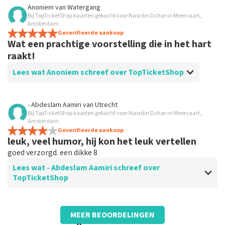
Beoordeling van E.D. Marseille over
TopTicketShop
Anoniem
van
Watergang
Bij TopTicketShop kaarten gekocht voor Nasrdin Dchar in Meervaart,
Lekker gemakkelijk bestellen en betalen.
Amsterdam
Dank voor je medewerking Topticketshop.
Geverifieerde aankoop
Wat een prachtige voorstelling die in het hart
raakt!
Lees wat Anoniem schreef over TopTicketShop
Beoordeling van Anoniem over
TopTicketShop
- Abdeslam Aamiri
van
Utrecht
Bij TopTicketShop kaarten gekocht voor Nasrdin Dchar in Meervaart,
Prima
Amsterdam
Geverifieerde aankoop
leuk, veel humor, hij kon het leuk vertellen
goed verzorgd. een dikke 8
Lees wat - Abdeslam Aamiri schreef over
TopTicketShop
Beoordeling van - Abdeslam Aamiri over
TopTicketShop
MEER BEOORDELINGEN