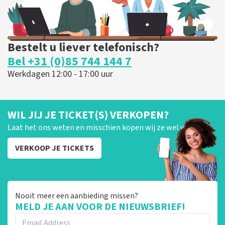
Bestelt u liever telefonisch?
Bel +31 (0)85 744 144 7
Werkdagen 12:00 - 17:00 uur
WIL JIJ JE TICKET(S) VERKOPEN?
Laat het ons weten en misschien kopen wij ze wel van je!
VERKOOP JE TICKETS
Nooit meer een aanbieding missen?
MELD JE AAN VOOR DE NIEUWSBRIEF!