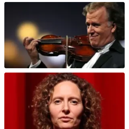
Teddy Swims
510
laatste 30 minuten
BESTEL NU
Andre Rieu
503
laatste 30 minuten
BESTEL NU