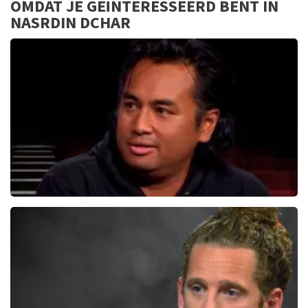
Provisioneel goed geregeld
OMDAT JE GEÏNTERESSEERD BENT IN
9
NASRDIN DCHAR
Daniel Arends
876+
reviews
BEKIJKEN