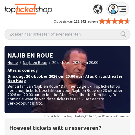
Op basis van
113.242
reviews
Zoeken naar artiesten of evenementen
NAJIB EN ROUE
/
/
Home
Najib en Roue
20 oktober 2026 om 20:00
Alles is comedy
dinsdag
,
20 oktober 2026 om 20:00
uur
|
Afas Circustheater
Den Haag
Bent u fan van Najib en Roue? Dan heeft u geluk! Topticketshop
heeft nog tickets beschikbaar voor Najib en Roue op 20 oktober
2026 om 20:00 uur op locatie Afas Circustheater Den Haag. De
nominale waarde van deze tickets is
€35,-
. Het eerste
verkooppunt is Ntk.
Foto: Attribution: Najib Amhali, CC BY 3.0, via Wikimedia Commons
Hoeveel tickets wilt u reserveren?