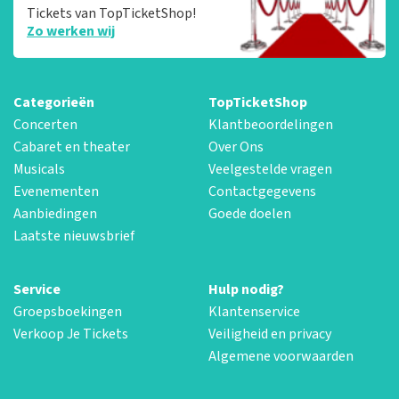
Tickets van TopTicketShop!
Zo werken wij
Categorieën
TopTicketShop
Concerten
Klantbeoordelingen
Cabaret en theater
Over Ons
Musicals
Veelgestelde vragen
Evenementen
Contactgegevens
Aanbiedingen
Goede doelen
Laatste nieuwsbrief
Service
Hulp nodig?
Groepsboekingen
Klantenservice
Verkoop Je Tickets
Veiligheid en privacy
Algemene voorwaarden