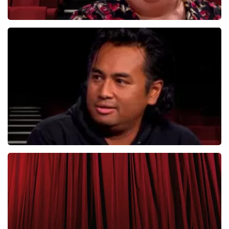
Christel De Laat
1153+
reviews
BEKIJKEN
Daniel Arends
876+
reviews
BEKIJKEN