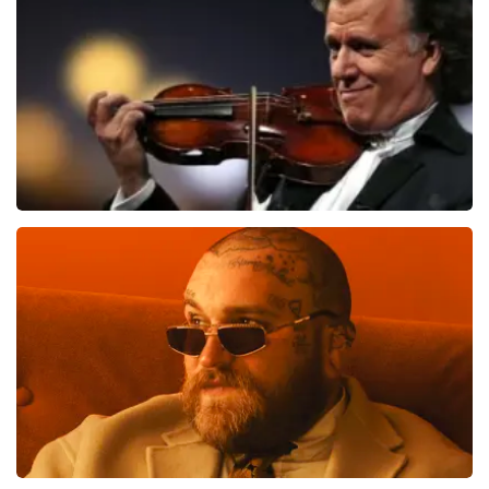
1613
laatste 30 minuten
BESTEL NU
Andre Rieu
1087
laatste 30 minuten
BESTEL NU