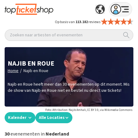
Op basis van
113.182
reviews
Zoeken naar artiesten of evenementen
NAJIB EN ROUE
/
Home
Najib en Roue
Najib en Roue heeft meer dan 30 evenementen op dit moment. Mis
de show van Najib en Roue niet en bestel nu direct uw tickets!
Foto: Attribution: Najib Amhali, CC BY 3.0, via Wikimedia Commons
Kalender
Alle Locaties
30
evenementen in
Nederland