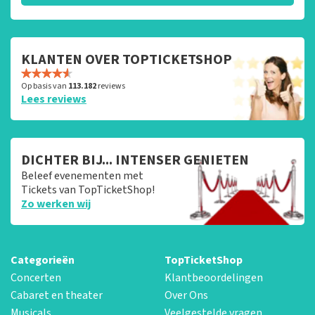
KLANTEN OVER TOPTICKETSHOP
Op basis van
113.182
reviews
Lees reviews
DICHTER BIJ... INTENSER GENIETEN
Beleef evenementen met
Tickets van TopTicketShop!
Zo werken wij
Categorieën
TopTicketShop
Concerten
Klantbeoordelingen
Cabaret en theater
Over Ons
Musicals
Veelgestelde vragen