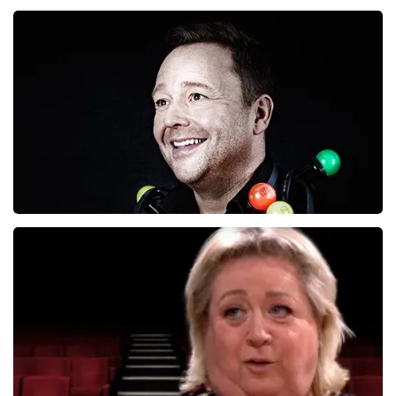
Richard Groenendijk
834+
reviews
BEKIJKEN