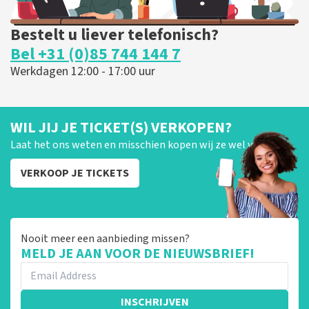
Bestelt u liever telefonisch?
Bel +31 (0)85 744 144 7
Werkdagen 12:00 - 17:00 uur
WIL JIJ JE TICKET(S) VERKOPEN?
Laat het ons weten en misschien kopen wij ze wel van je!
VERKOOP JE TICKETS
Nooit meer een aanbieding missen?
MELD JE AAN VOOR DE NIEUWSBRIEF!
INSCHRIJVEN