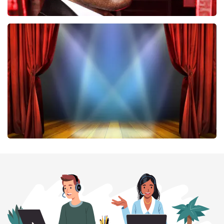
Don Omar
402
laatste 30 minuten
BESTEL NU
40 45 De Musical
301
laatste 30 minuten
BESTEL NU