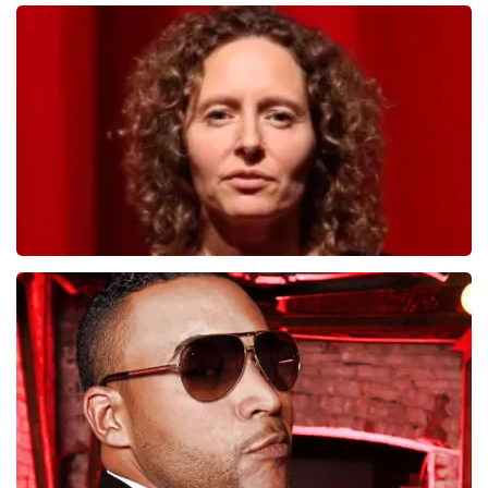
Teddy Swims
749
laatste 30 minuten
BESTEL NU
Esther van der Voort
497
laatste 30 minuten
BESTEL NU