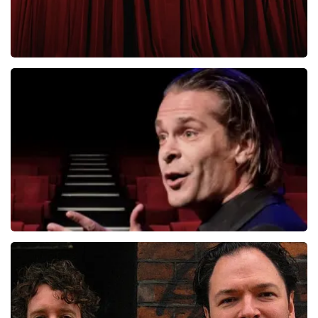
Roue Verveer
280+
reviews
BEKIJKEN
Hans Teeuwen
276+
reviews
BEKIJKEN