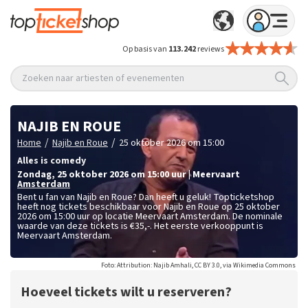
Op basis van
113.242
reviews
Zoeken naar artiesten of evenementen
NAJIB EN ROUE
/
/
Home
Najib en Roue
25 oktober 2026 om 15:00
Alles is comedy
zondag
,
25 oktober 2026 om 15:00
uur
|
Meervaart
Amsterdam
Bent u fan van Najib en Roue? Dan heeft u geluk! Topticketshop
heeft nog tickets beschikbaar voor Najib en Roue op 25 oktober
2026 om 15:00 uur op locatie Meervaart Amsterdam. De nominale
waarde van deze tickets is
€35,-
. Het eerste verkooppunt is
Meervaart Amsterdam.
Foto: Attribution: Najib Amhali, CC BY 3.0, via Wikimedia Commons
Hoeveel tickets wilt u reserveren?