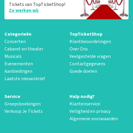
Tickets van TopTicketShop!
Zo werken wij
Categorieën
TopTicketShop
Concerten
Klantbeoordelingen
Cabaret en theater
Over Ons
Musicals
Veelgestelde vragen
Evenementen
Contactgegevens
Aanbiedingen
Goede doelen
Laatste nieuwsbrief
Service
Hulp nodig?
Groepsboekingen
Klantenservice
Verkoop Je Tickets
Veiligheid en privacy
Algemene voorwaarden