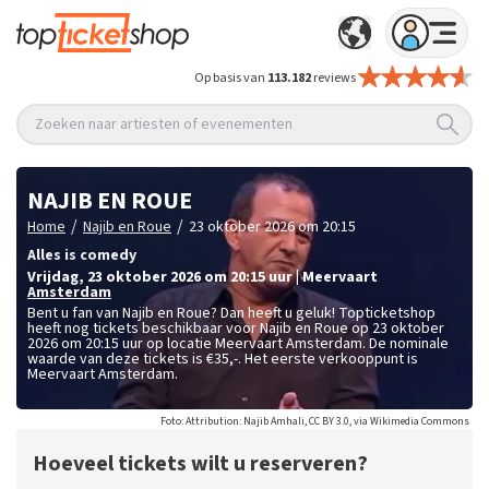
Op basis van
113.182
reviews
Zoeken naar artiesten of evenementen
NAJIB EN ROUE
/
/
Home
Najib en Roue
23 oktober 2026 om 20:15
Alles is comedy
vrijdag
,
23 oktober 2026 om 20:15
uur
|
Meervaart
Amsterdam
Bent u fan van Najib en Roue? Dan heeft u geluk! Topticketshop
heeft nog tickets beschikbaar voor Najib en Roue op 23 oktober
2026 om 20:15 uur op locatie Meervaart Amsterdam. De nominale
waarde van deze tickets is
€35,-
. Het eerste verkooppunt is
Meervaart Amsterdam.
Foto: Attribution: Najib Amhali, CC BY 3.0, via Wikimedia Commons
Hoeveel tickets wilt u reserveren?