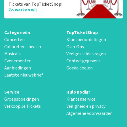
Tickets van TopTicketShop!
Zo werken wij
Categorieën
TopTicketShop
Concerten
Klantbeoordelingen
Cabaret en theater
Over Ons
Musicals
Veelgestelde vragen
Evenementen
Contactgegevens
Aanbiedingen
Goede doelen
Laatste nieuwsbrief
Service
Hulp nodig?
Groepsboekingen
Klantenservice
Verkoop Je Tickets
Veiligheid en privacy
Algemene voorwaarden