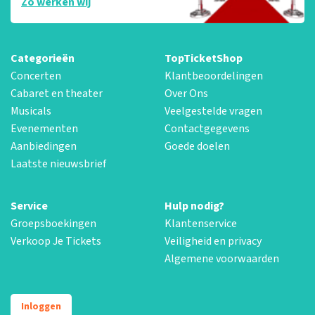
Zo werken wij
Categorieën
TopTicketShop
Concerten
Klantbeoordelingen
Cabaret en theater
Over Ons
Musicals
Veelgestelde vragen
Evenementen
Contactgegevens
Aanbiedingen
Goede doelen
Laatste nieuwsbrief
Service
Hulp nodig?
Groepsboekingen
Klantenservice
Verkoop Je Tickets
Veiligheid en privacy
Algemene voorwaarden
Inloggen