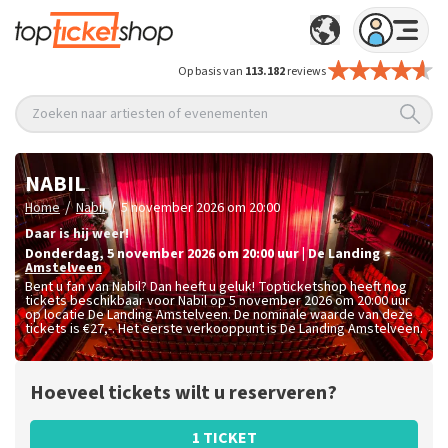
Op basis van
113.182
reviews
Zoeken naar artiesten of evenementen
NABIL
/
/
Home
Nabil
5 november 2026 om 20:00
Daar is hij weer!
donderdag
,
5 november 2026 om 20:00
uur
|
De Landing
Amstelveen
Bent u fan van Nabil? Dan heeft u geluk! Topticketshop heeft nog
tickets beschikbaar voor Nabil op 5 november 2026 om 20:00 uur
op locatie De Landing Amstelveen. De nominale waarde van deze
tickets is
€27,-
. Het eerste verkooppunt is De Landing Amstelveen.
Hoeveel tickets wilt u reserveren?
1 TICKET