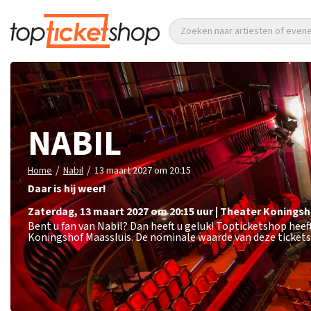
Zoeken naar artiesten of eve
NABIL
/
/
Home
Nabil
13 maart 2027 om 20:15
Daar is hij weer!
zaterdag
,
13 maart 2027 om 20:15
uur
|
Theater Koningsh
Bent u fan van Nabil? Dan heeft u geluk! Topticketshop heef
Koningshof Maassluis. De nominale waarde van deze tickets