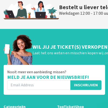
Bestelt u liever te
Werkdagen 12:00 - 17:00 uu
WIL JIJ JE TICKET(S) VERKOPEN
Laat het ons weten en misschien kopen wij ze 
Nooit meer een aanbieding missen?
MELD JE AAN VOOR DE NIEUWSBRIEF!
INSCHRIJVEN
Categorieën
TopTicketShop