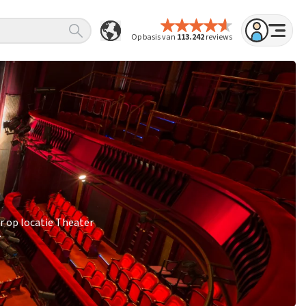
Op basis van
113.242
reviews
r op locatie Theater
.