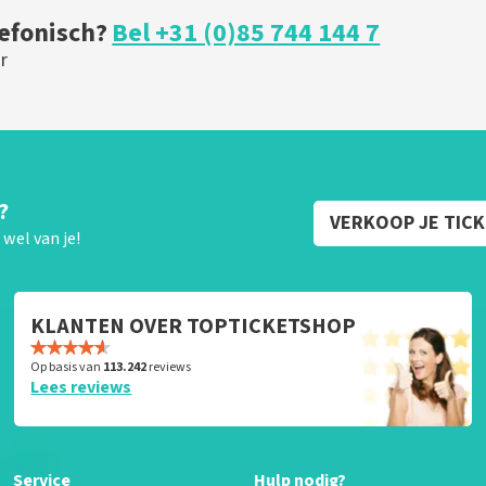
lefonisch?
Bel +31 (0)85 744 144 7
r
?
VERKOOP JE TIC
wel van je!
KLANTEN OVER TOPTICKETSHOP
Op basis van
113.242
reviews
Lees reviews
Service
Hulp nodig?