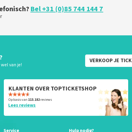
lefonisch?
Bel +31 (0)85 744 144 7
r
?
VERKOOP JE TIC
wel van je!
KLANTEN OVER TOPTICKETSHOP
Op basis van
113.182
reviews
Lees reviews
Service
Hulp nodig?