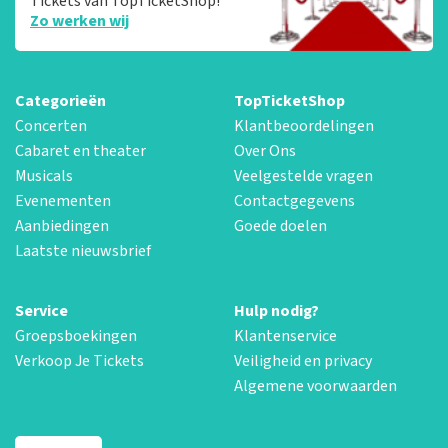
Tickets van TopTicketShop!
Zo werken wij
Categorieën
TopTicketShop
Concerten
Klantbeoordelingen
Cabaret en theater
Over Ons
Musicals
Veelgestelde vragen
Evenementen
Contactgegevens
Aanbiedingen
Goede doelen
Laatste nieuwsbrief
Service
Hulp nodig?
Groepsboekingen
Klantenservice
Verkoop Je Tickets
Veiligheid en privacy
Algemene voorwaarden