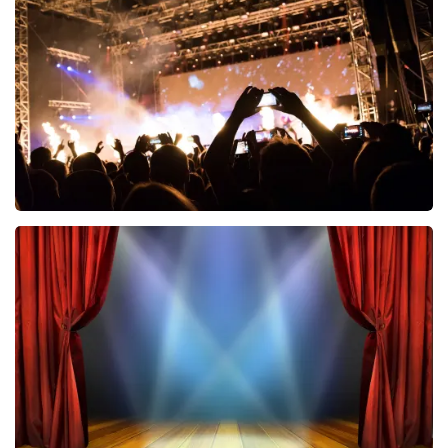
690
laatste 30 minuten
BESTEL NU
Don Omar
464
laatste 30 minuten
BESTEL NU