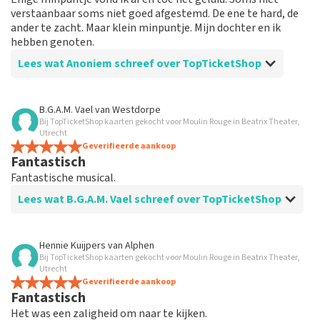
verstaanbaar soms niet goed afgestemd. De ene te hard, de
ander te zacht. Maar klein minpuntje. Mijn dochter en ik
hebben genoten.
Lees wat Anoniem schreef over TopTicketShop
Beoordeling van Anoniem over
TopTicketShop
B.G.A.M. Vael
van
Westdorpe
Bij TopTicketShop kaarten gekocht voor Moulin Rouge in Beatrix Theater,
Een show die je gezien moet hebben
Utrecht
Snelle service, tickets op tijd, iets duurder dan de
Geverifieerde aankoop
Fantastisch
originele tickets.
Fantastische musical.
Lees wat B.G.A.M. Vael schreef over TopTicketShop
Beoordeling van B.G.A.M. Vael over
TopTicketShop
Hennie Kuijpers
van
Alphen
Bij TopTicketShop kaarten gekocht voor Moulin Rouge in Beatrix Theater,
Erg dure kaarten
Utrecht
Bestellen gaat vrij eenvoudig maar de kaarten zijn
Geverifieerde aankoop
Fantastisch
schandalig duur. Kater prijzen bij andere aanbieders
gezien voor de helft van de prijs bij Topticketshop.
Het was een zaligheid om naar te kijken.