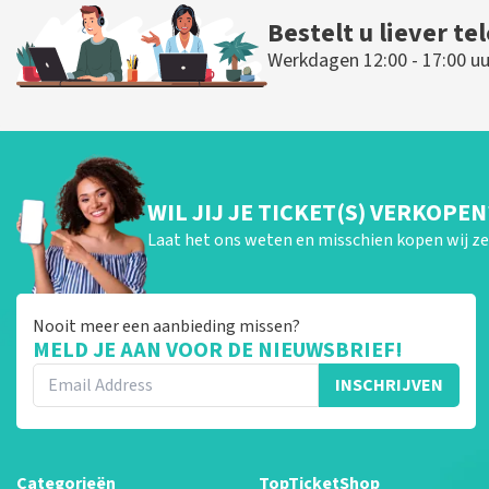
Bestelt u liever te
Werkdagen 12:00 - 17:00 uu
WIL JIJ JE TICKET(S) VERKOPEN
Laat het ons weten en misschien kopen wij ze 
Nooit meer een aanbieding missen?
MELD JE AAN VOOR DE NIEUWSBRIEF!
INSCHRIJVEN
Categorieën
TopTicketShop