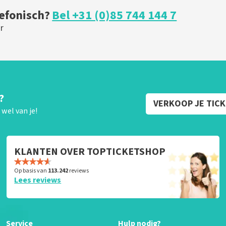
lefonisch?
Bel +31 (0)85 744 144 7
r
?
VERKOOP JE TIC
wel van je!
KLANTEN OVER TOPTICKETSHOP
Op basis van
113.242
reviews
Lees reviews
Service
Hulp nodig?