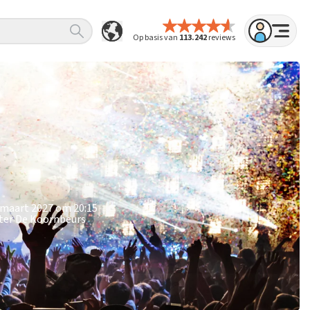
Op basis van
113.242
reviews
 maart 2027 om 20:15
ater De Koornbeurs