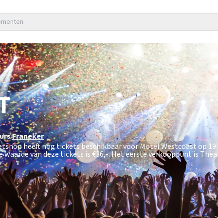
nementen
T
urs
Franeker
ketshop heeft nog tickets beschikbaar voor Motel Westcoast op 19
 waarde van deze tickets is
€36,-
. Het eerste verkooppunt is The