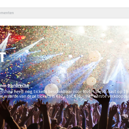
nementen
T
min
Dordrecht
ketshop heeft nog tickets beschikbaar voor Motel Westcoast op 19
e waarde van deze tickets is
€32,- tot €36,-
. Het eerste verkoopp