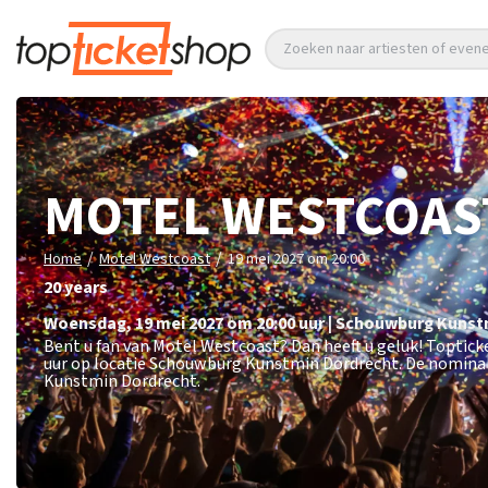
Zoeken naar artiesten of eve
MOTEL WESTCOAS
/
/
Home
Motel Westcoast
19 mei 2027 om 20:00
20 years
woensdag
,
19 mei 2027 om 20:00
uur
|
Schouwburg Kunst
Bent u fan van Motel Westcoast? Dan heeft u geluk! Toptic
uur op locatie Schouwburg Kunstmin Dordrecht. De nominal
Kunstmin Dordrecht.