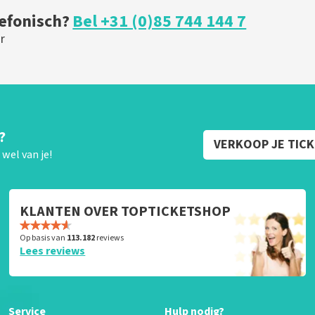
lefonisch?
Bel +31 (0)85 744 144 7
r
?
VERKOOP JE TIC
wel van je!
KLANTEN OVER TOPTICKETSHOP
Op basis van
113.182
reviews
Lees reviews
Service
Hulp nodig?