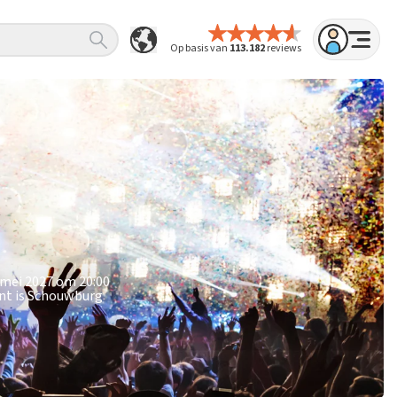
Op basis van
113.182
reviews
 mei 2027 om 20:00
unt is Schouwburg