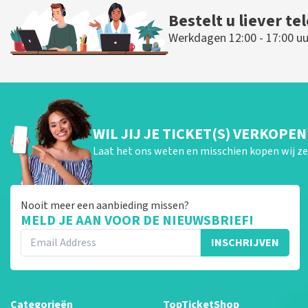
Bestelt u liever te
Werkdagen 12:00 - 17:00 uu
WIL JIJ JE TICKET(S) VERKOPEN
Laat het ons weten en misschien kopen wij ze 
Nooit meer een aanbieding missen?
MELD JE AAN VOOR DE NIEUWSBRIEF!
INSCHRIJVEN
Categorieën
TopTicketShop