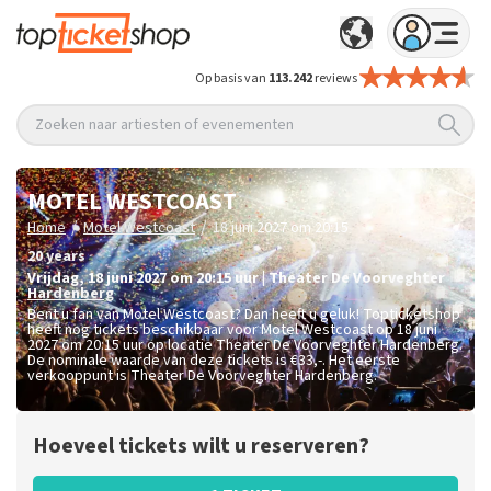
Op basis van
113.242
reviews
Zoeken naar artiesten of evenementen
MOTEL WESTCOAST
/
/
Home
Motel Westcoast
18 juni 2027 om 20:15
20 years
vrijdag
,
18 juni 2027 om 20:15
uur
|
Theater De Voorveghter
Hardenberg
Bent u fan van Motel Westcoast? Dan heeft u geluk! Topticketshop
heeft nog tickets beschikbaar voor Motel Westcoast op 18 juni
2027 om 20:15 uur op locatie Theater De Voorveghter Hardenberg.
De nominale waarde van deze tickets is
€33,-
. Het eerste
verkooppunt is Theater De Voorveghter Hardenberg.
Hoeveel tickets wilt u reserveren?