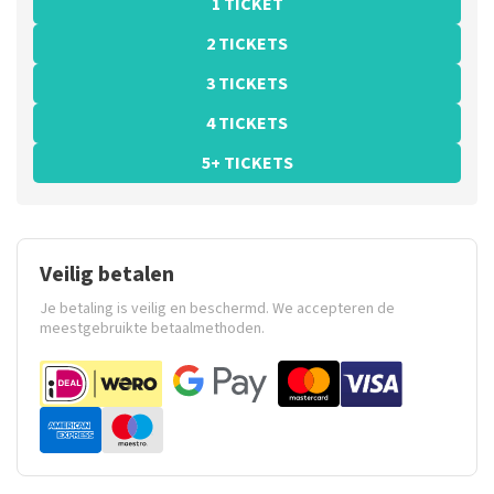
1 TICKET
2 TICKETS
3 TICKETS
4 TICKETS
5+ TICKETS
Veilig betalen
Je betaling is veilig en beschermd. We accepteren de
meestgebruikte betaalmethoden.