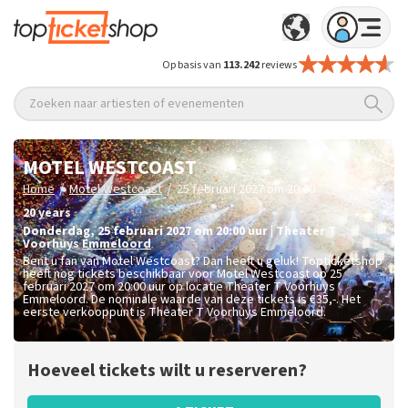
Op basis van
113.242
reviews
Zoeken naar artiesten of evenementen
MOTEL WESTCOAST
/
/
Home
Motel Westcoast
25 februari 2027 om 20:00
20 years
donderdag
,
25 februari 2027 om 20:00
uur
|
Theater T
Voorhuys
Emmeloord
Bent u fan van Motel Westcoast? Dan heeft u geluk! Topticketshop
heeft nog tickets beschikbaar voor Motel Westcoast op 25
februari 2027 om 20:00 uur op locatie Theater T Voorhuys
Emmeloord. De nominale waarde van deze tickets is
€35,-
. Het
eerste verkooppunt is Theater T Voorhuys Emmeloord.
Hoeveel tickets wilt u reserveren?