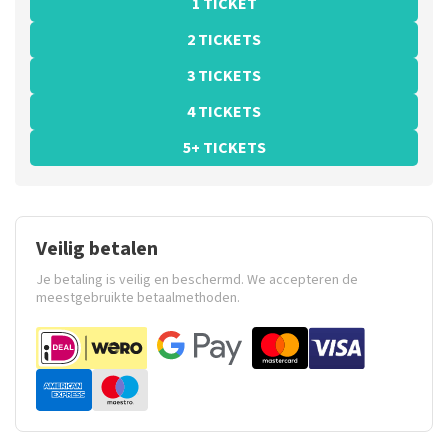
1 TICKET
2 TICKETS
3 TICKETS
4 TICKETS
5+ TICKETS
Veilig betalen
Je betaling is veilig en beschermd. We accepteren de
meestgebruikte betaalmethoden.