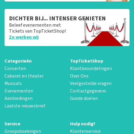
DICHTER BIJ... INTENSER GENIETEN
Beleef evenementen met
Tickets van TopTicketShop!
Zo werken wij
Categorieën
TopTicketShop
Concerten
Klantbeoordelingen
Cabaret en theater
Over Ons
Musicals
Veelgestelde vragen
Evenementen
Contactgegevens
Aanbiedingen
Goede doelen
Laatste nieuwsbrief
Service
Hulp nodig?
Groepsboekingen
Klantenservice