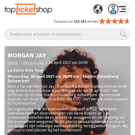
Op basis van
113.182
reviews
Zoeken naar artiesten of evenementen
MORGAN JAY
/
/
Home
Morgan Jay
28 april 2027 om 20:00
La Dolce Vita Tour
woensdag
,
28 april 2027 om 20:00
uur
|
Stadsschouwburg
Antwerpen
Bent u fan van Morgan Jay? Dan heeft u geluk! Topticketshop heeft
nog tickets beschikbaar voor Morgan Jay op 28 april 2027 om
20:00 uur op locatie Stadsschouwburg Antwerpen. De nominale
waarde van deze tickets is
€39,- tot €50,-
. Het eerste verkooppunt
is Ticketmaster.
De organisatie van dit evenement verbiedt in haar algemene
voorwaarden het doorverkopen van deze tickets en kan
eventueel besluiten deze tickets te annuleren en de toegang tot
het evenement weigeren. In dit uiterst onwaarschijnlijke scenario
zal de klant zijn volledige aankoopbedrag teruggestort krijgen. Wij
wensen u veel plezier bij het evenement!