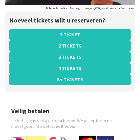
Foto: Attribution: Andreiguimaraess, CC0, via Wikimedia Commons
Hoeveel tickets wilt u reserveren?
1 TICKET
2 TICKETS
3 TICKETS
4 TICKETS
5+ TICKETS
Veilig betalen
Je betaling is veilig en beschermd. We accepteren de
meestgebruikte betaalmethoden.