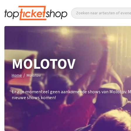
Zoeken naar artiesten of eve
MOLOTOV
/
Home
Molotov
Er zijn momenteel geen aankomende shows van Molotov. Meld
nieuwe shows komen!