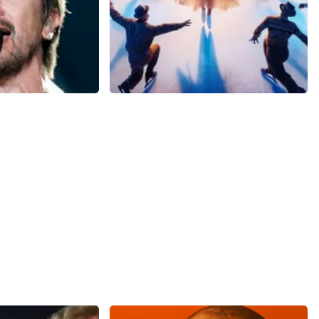
Holiday On Ice
reviews
508+
reviews
BEKIJKEN