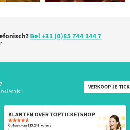
ical
Esther van der Voort
 minuten
226
laatste 30 minuten
U
BESTEL NU
lefonisch?
Bel +31 (0)85 744 144 7
r
?
VERKOOP JE TIC
wel van je!
KLANTEN OVER TOPTICKETSHOP
Op basis van
113.242
reviews