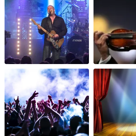
BEKIJKEN
Blof
Andre Rie
821
laatste 30 minuten
514
laatste 30
BESTEL NU
BESTEL N