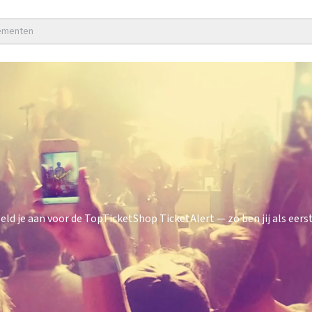
nementen
 je aan voor de TopTicketShop TicketAlert — zo ben jij als eerst