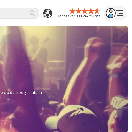
Op basis van
113.242
reviews
e op de hoogte als er