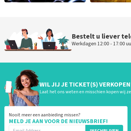
Megadeth
40 45 De Mus
322
laatste 30 minuten
233
laatste 30
BESTEL NU
BESTEL N
Bestelt u liever te
Werkdagen 12:00 - 17:00 uu
WIL JIJ JE TICKET(S) VERKOPEN
Laat het ons weten en misschien kopen wij ze 
Nooit meer een aanbieding missen?
MELD JE AAN VOOR DE NIEUWSBRIEF!
INSCHRIJVEN