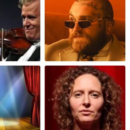
u
Teddy Swims
 minuten
461
laatste 30 minuten
U
BESTEL NU