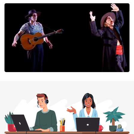
Megadeth
252
laatste 30 minuten
BESTEL NU
Ashton Brothers
213
laatste 30 minuten
BESTEL NU