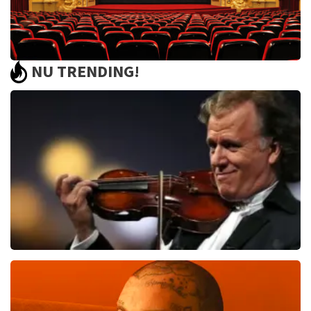
NU TRENDING!
Saturday Night Fever
60
reviews
BEKIJKEN
Andre Rieu
985
laatste 30 minuten