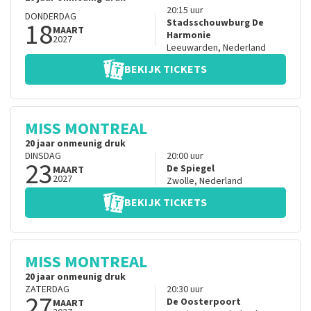
20:15
uur
DONDERDAG
18
Stadsschouwburg De
MAART
Harmonie
2027
Leeuwarden
,
Nederland
BEKIJK TICKETS
MISS MONTREAL
20 jaar onmeunig druk
DINSDAG
20:00
uur
23
De Spiegel
MAART
2027
Zwolle
,
Nederland
BEKIJK TICKETS
MISS MONTREAL
20 jaar onmeunig druk
ZATERDAG
20:30
uur
27
De Oosterpoort
MAART