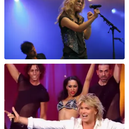
Ilse DeLange
274+
reviews
BEKIJKEN