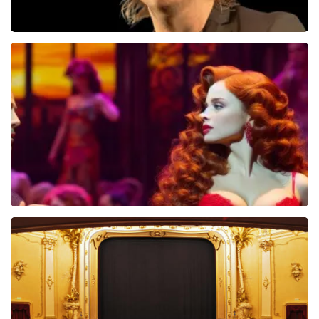
Jan Jaap Van Der Wal
49
reviews
BEKIJKEN
Pretty Woman
44
reviews
BEKIJKEN