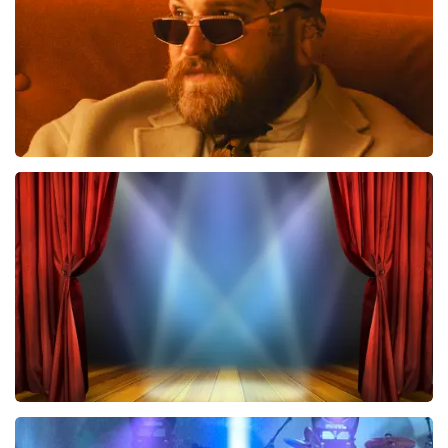
BESTEL NU
Teddy Swims
788
laatste 30 minuten
BESTEL NU
40 45 De Musical