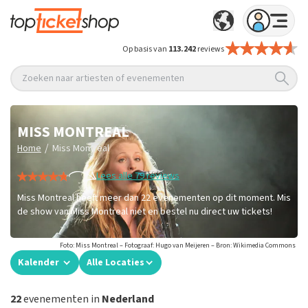
Op basis van
113.242
reviews
Zoeken naar artiesten of evenementen
MISS MONTREAL
/
Home
Miss Montreal
Lees alle 79 reviews
Miss Montreal heeft meer dan 22 evenementen op dit moment. Mis
de show van Miss Montreal niet en bestel nu direct uw tickets!
Foto: Miss Montreal – Fotograaf: Hugo van Meijeren – Bron: Wikimedia Commons
Kalender
Alle Locaties
22
evenementen in
Nederland