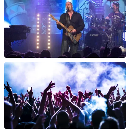
426
laatste 30 minuten
BESTEL NU
Blof
294
laatste 30 minuten
BESTEL NU