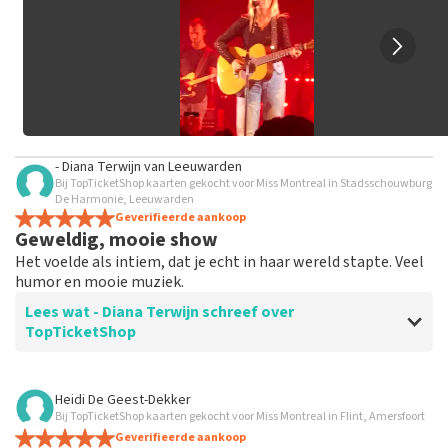
geplaatst.
- Diana Terwijn
van
Leeuwarden
Bij TopTicketShop kaarten gekocht voor Miss Montreal in Stadsschouwburg
De Harmonie, Leeuwarden
Geverifieerde aankoop
Geweldig, mooie show
Het voelde als intiem, dat je echt in haar wereld stapte. Veel
humor en mooie muziek.
Lees wat - Diana Terwijn schreef over
TopTicketShop
Beoordeling van - Diana Terwijn over
TopTicketShop
Heidi De Geest-Dekker
Bij TopTicketShop kaarten gekocht voor Miss Montreal in Flint, Amersfoort
Oplichters
Geverifieerde aankoop