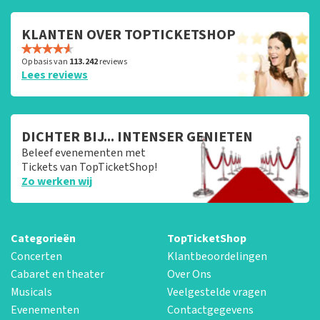
KLANTEN OVER TOPTICKETSHOP
Op basis van
113.242
reviews
Lees reviews
DICHTER BIJ... INTENSER GENIETEN
Beleef evenementen met
Tickets van TopTicketShop!
Zo werken wij
Categorieën
TopTicketShop
Concerten
Klantbeoordelingen
Cabaret en theater
Over Ons
Musicals
Veelgestelde vragen
Evenementen
Contactgegevens