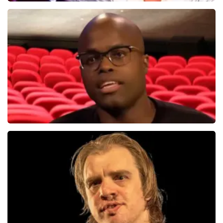
Hans Klok
314+
reviews
BEKIJKEN
Jandino Asporaat
499+
reviews
BEKIJKEN