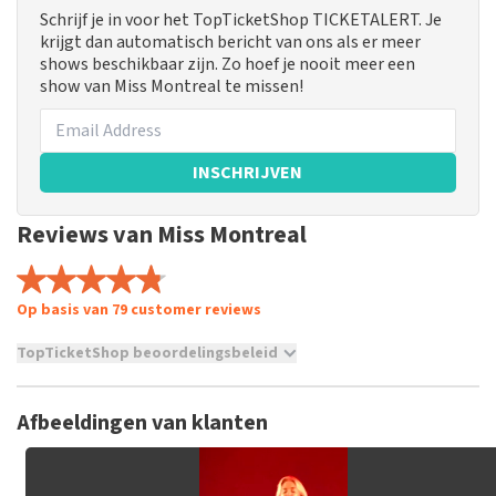
Schrijf je in voor het TopTicketShop TICKETALERT. Je
krijgt dan automatisch bericht van ons als er meer
shows beschikbaar zijn. Zo hoef je nooit meer een
show van Miss Montreal te missen!
INSCHRIJVEN
Reviews van Miss Montreal
Op basis van 79 customer reviews
TopTicketShop beoordelingsbeleid
TopTicketShop verzamelt reviews van echte klanten. Het is
niet mogelijk om een review achter te laten als je geen
Afbeeldingen van klanten
tickets hebt aangeschaft bij TopTicketShop. Reviews met
grof taalgebruik en/of onwaarheden worden niet geplaatst.
Het kan enkele weken duren voordat een review wordt