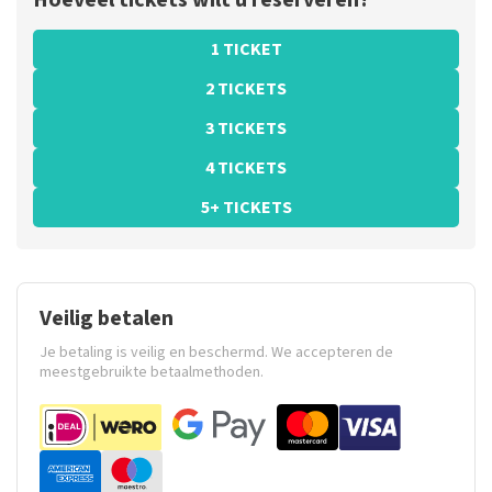
Hoeveel tickets wilt u reserveren?
1 TICKET
2 TICKETS
3 TICKETS
4 TICKETS
5+ TICKETS
Veilig betalen
Je betaling is veilig en beschermd. We accepteren de
meestgebruikte betaalmethoden.