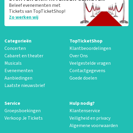
Beleef evenementen met
Tickets van TopTicketShop!
Zo werken wij
Categorieën
TopTicketShop
Concerten
Klantbeoordelingen
Cabaret en theater
Over Ons
Musicals
Veelgestelde vragen
Evenementen
Contactgegevens
Aanbiedingen
Goede doelen
Laatste nieuwsbrief
Service
Hulp nodig?
Groepsboekingen
Klantenservice
Verkoop Je Tickets
Veiligheid en privacy
Algemene voorwaarden