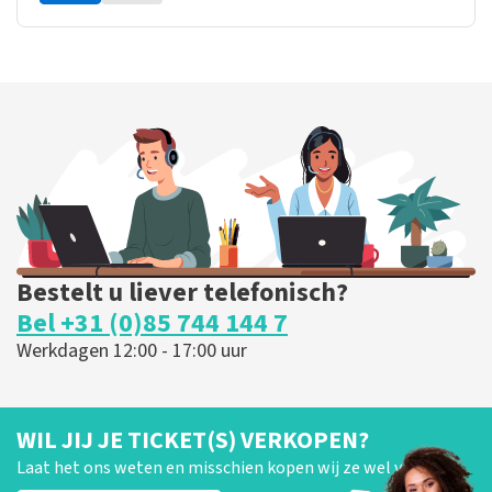
Bestelt u liever telefonisch?
Bel +31 (0)85 744 144 7
Werkdagen 12:00 - 17:00 uur
WIL JIJ JE TICKET(S) VERKOPEN?
Laat het ons weten en misschien kopen wij ze wel van je!