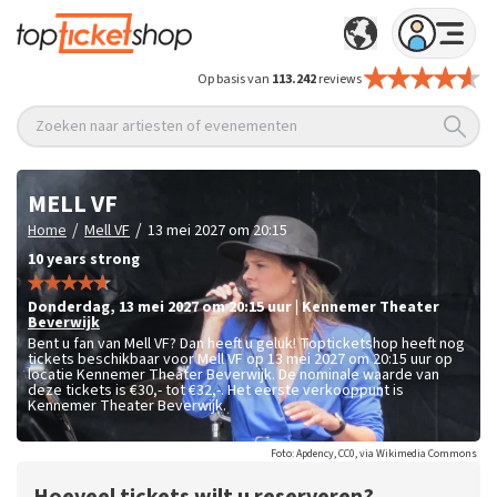
Op basis van
113.242
reviews
Zoeken naar artiesten of evenementen
MELL VF
/
/
Home
Mell VF
13 mei 2027 om 20:15
10 years strong
donderdag
,
13 mei 2027 om 20:15
uur
|
Kennemer Theater
Beverwijk
Bent u fan van Mell VF? Dan heeft u geluk! Topticketshop heeft nog
tickets beschikbaar voor Mell VF op 13 mei 2027 om 20:15 uur op
locatie Kennemer Theater Beverwijk. De nominale waarde van
deze tickets is
€30,- tot €32,-
. Het eerste verkooppunt is
Kennemer Theater Beverwijk.
Foto: Apdency, CC0, via Wikimedia Commons