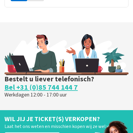
Bestelt u liever telefonisch?
Bel +31 (0)85 744 144 7
Werkdagen 12:00 - 17:00 uur
WIL JIJ JE TICKET(S) VERKOPEN?
Laat het ons weten en misschien kopen wij ze wel van je!