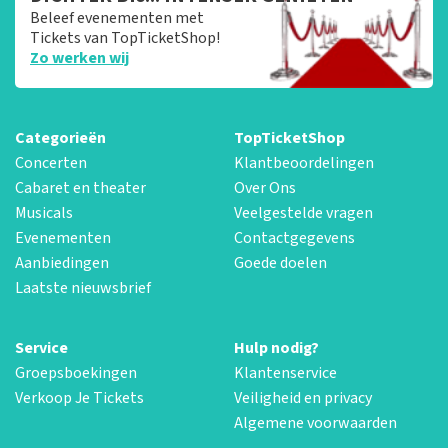
Beleef evenementen met
Tickets van TopTicketShop!
Zo werken wij
Categorieën
TopTicketShop
Concerten
Klantbeoordelingen
Cabaret en theater
Over Ons
Musicals
Veelgestelde vragen
Evenementen
Contactgegevens
Aanbiedingen
Goede doelen
Laatste nieuwsbrief
Service
Hulp nodig?
Groepsboekingen
Klantenservice
Verkoop Je Tickets
Veiligheid en privacy
Algemene voorwaarden