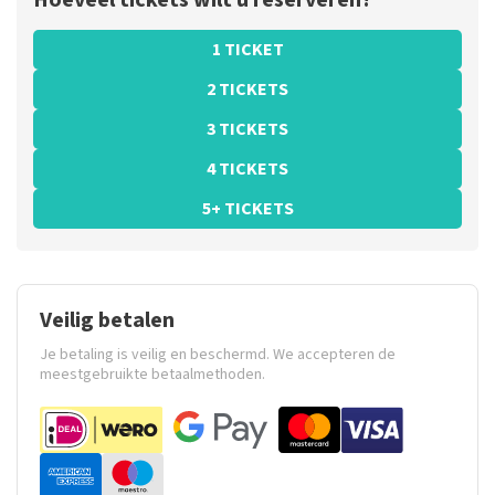
Hoeveel tickets wilt u reserveren?
1 TICKET
2 TICKETS
3 TICKETS
4 TICKETS
5+ TICKETS
Veilig betalen
Je betaling is veilig en beschermd. We accepteren de
meestgebruikte betaalmethoden.