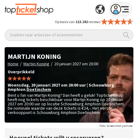
Op basis van
113.242
reviews
Zoeken naar artiesten of evenementen
MARTIJN KONING
/
/
Home
Martijn Koning
20 januari 2027 om 20:00
Overprikkeld
woensdag
,
20 januari 2027 om 20:00
uur
|
Schouwburg
Amphion
Doetinchem
Bent u fan van Martijn Koning? Dan heeft u geluk! Topticketshop
heeft nog tickets beschikbaar voor Martijn Koning op 20 januari
2027 om 20:00 uur op locatie Schouwburg Amphion Doetinchem.
De nominale waarde van deze tickets is
€24,-
. Het eerste
verkooppunt is Schouwburg Amphion Doetinchem.
Foto: Screenshot youtube