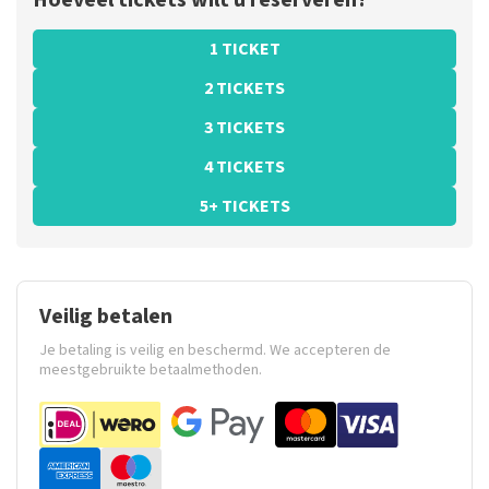
Hoeveel tickets wilt u reserveren?
1 TICKET
2 TICKETS
3 TICKETS
4 TICKETS
5+ TICKETS
Veilig betalen
Je betaling is veilig en beschermd. We accepteren de
meestgebruikte betaalmethoden.