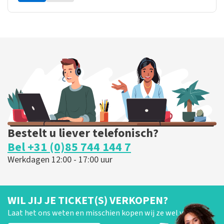
Bestelt u liever telefonisch?
Bel +31 (0)85 744 144 7
Werkdagen 12:00 - 17:00 uur
WIL JIJ JE TICKET(S) VERKOPEN?
Laat het ons weten en misschien kopen wij ze wel van je!