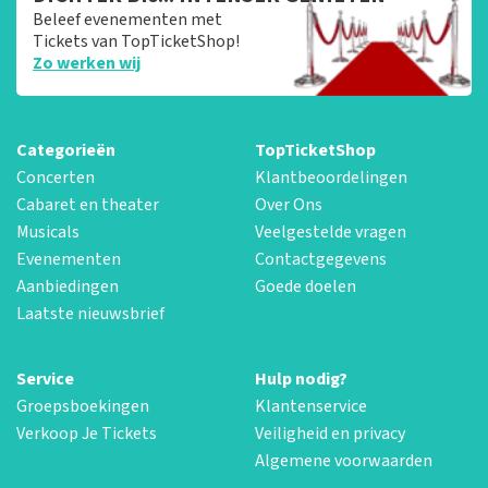
Beleef evenementen met
Tickets van TopTicketShop!
Zo werken wij
Categorieën
TopTicketShop
Concerten
Klantbeoordelingen
Cabaret en theater
Over Ons
Musicals
Veelgestelde vragen
Evenementen
Contactgegevens
Aanbiedingen
Goede doelen
Laatste nieuwsbrief
Service
Hulp nodig?
Groepsboekingen
Klantenservice
Verkoop Je Tickets
Veiligheid en privacy
Algemene voorwaarden