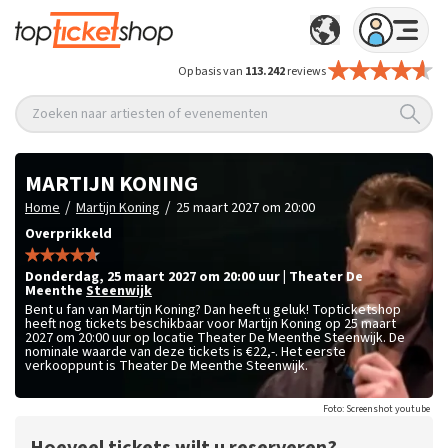
Op basis van
113.242
reviews
Zoeken naar artiesten of evenementen
MARTIJN KONING
/
/
Home
Martijn Koning
25 maart 2027 om 20:00
Overprikkeld
donderdag
,
25 maart 2027 om 20:00
uur
|
Theater De
Meenthe
Steenwijk
Bent u fan van Martijn Koning? Dan heeft u geluk! Topticketshop
heeft nog tickets beschikbaar voor Martijn Koning op 25 maart
2027 om 20:00 uur op locatie Theater De Meenthe Steenwijk. De
nominale waarde van deze tickets is
€22,-
. Het eerste
verkooppunt is Theater De Meenthe Steenwijk.
Foto: Screenshot youtube