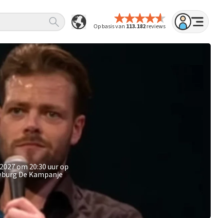
Op basis van
113.182
reviews
 2027 om 20:30 uur op
uwburg De Kampanje