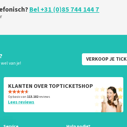
lefonisch?
Bel +31 (0)85 744 144 7
r
?
VERKOOP JE TIC
wel van je!
KLANTEN OVER TOPTICKETSHOP
Op basis van
113.182
reviews
Lees reviews
Service
Hulp nodig?