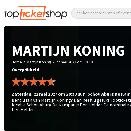
Zoeken naar artiesten of eve
MARTIJN KONING
/
/
Home
Martijn Koning
22 mei 2027 om 20:30
Overprikkeld
zaterdag
,
22 mei 2027 om 20:30
uur
|
Schouwburg De Kam
Bent u fan van Martijn Koning? Dan heeft u geluk! Topticke
locatie Schouwburg De Kampanje Den Helder. De nominale w
Den Helder.