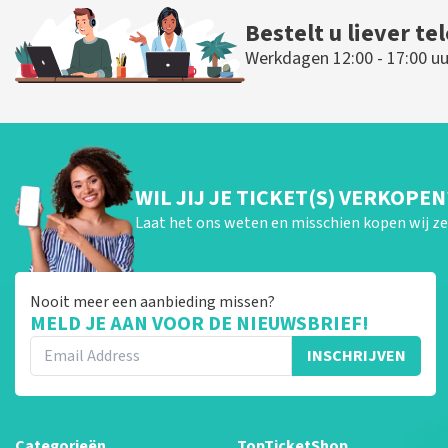
Bestelt u liever te
Werkdagen 12:00 - 17:00 uu
WIL JIJ JE TICKET(S) VERKOPEN
Laat het ons weten en misschien kopen wij ze 
Nooit meer een aanbieding missen?
MELD JE AAN VOOR DE NIEUWSBRIEF!
INSCHRIJVEN
Categorieën
TopTicketShop