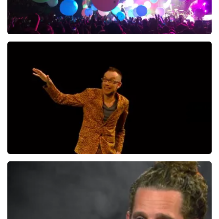
Berget Lewis
615+
reviews
BEKIJKEN
Dolf Jansen
10
reviews
BEKIJKEN