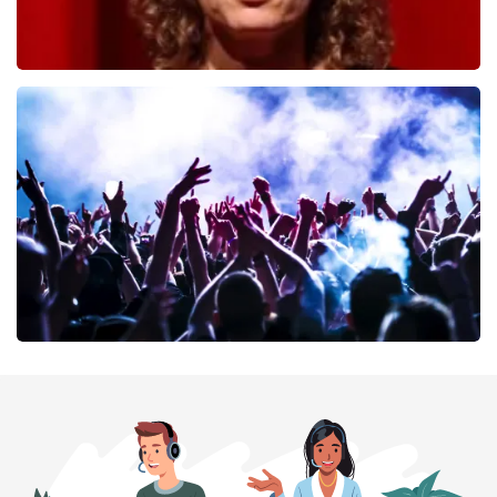
Esther van der Voort
222
laatste 30 minuten
BESTEL NU
Megadeth
163
laatste 30 minuten
BESTEL NU