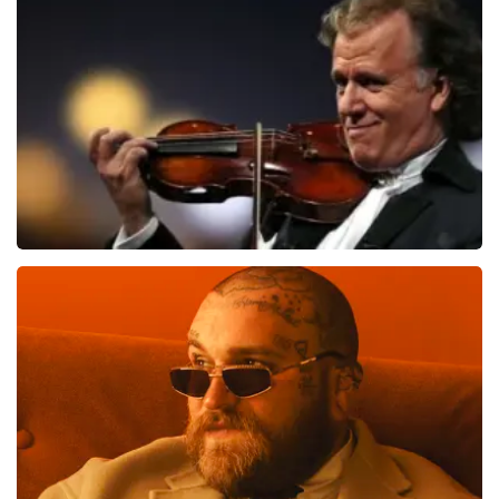
Vrienden Van Amstel Live
1301
laatste 30 minuten
BESTEL NU
Andre Rieu
800
laatste 30 minuten
BESTEL NU