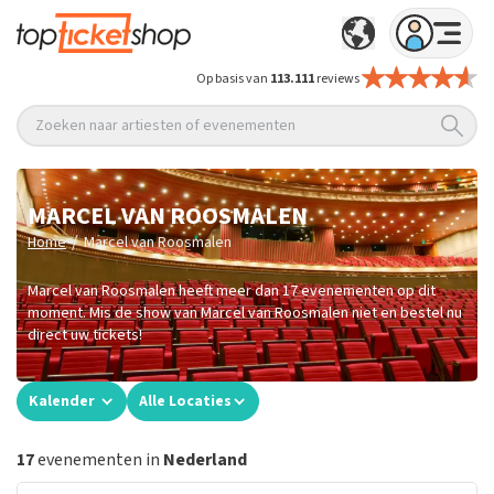
Op basis van
113.111
reviews
Zoeken naar artiesten of evenementen
MARCEL VAN ROOSMALEN
/
Home
Marcel van Roosmalen
Marcel van Roosmalen heeft meer dan 17 evenementen op dit
moment. Mis de show van Marcel van Roosmalen niet en bestel nu
direct uw tickets!
Kalender
Alle Locaties
17
evenementen in
Nederland