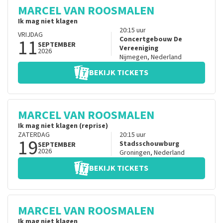
MARCEL VAN ROOSMALEN
Ik mag niet klagen
20:15
uur
VRIJDAG
11
Concertgebouw De
SEPTEMBER
Vereeniging
2026
Nijmegen
,
Nederland
BEKIJK TICKETS
MARCEL VAN ROOSMALEN
Ik mag niet klagen (reprise)
ZATERDAG
20:15
uur
19
Stadsschouwburg
SEPTEMBER
2026
Groningen
,
Nederland
BEKIJK TICKETS
MARCEL VAN ROOSMALEN
Ik mag niet klagen