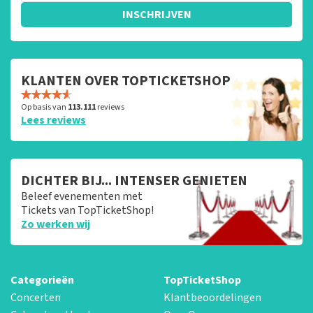
INSCHRIJVEN
KLANTEN OVER TOPTICKETSHOP
Op basis van
113.111
reviews
Lees reviews
DICHTER BIJ... INTENSER GENIETEN
Beleef evenementen met
Tickets van TopTicketShop!
Zo werken wij
Categorieën
TopTicketShop
Concerten
Klantbeoordelingen