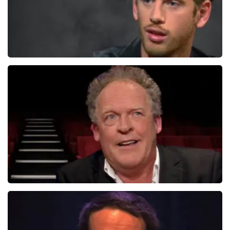
Patrick Laureij
431+
reviews
BEKIJKEN
Bert Visscher
1655+
reviews