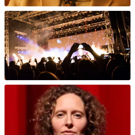
Teddy Swims
519
laatste 30 minuten
BESTEL NU
Don Omar
334
laatste 30 minuten
BESTEL NU