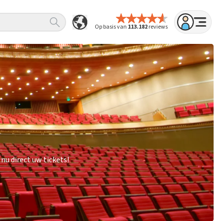
Op basis van
113.182
reviews
u direct uw tickets!