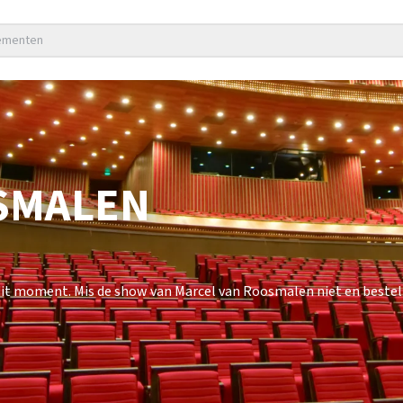
nementen
SMALEN
t moment. Mis de show van Marcel van Roosmalen niet en bestel n