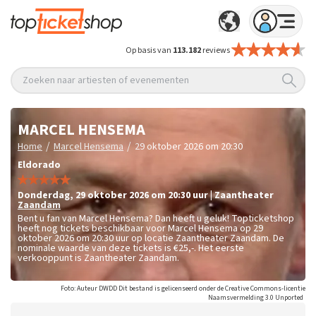
Op basis van
113.182
reviews
Zoeken naar artiesten of evenementen
MARCEL HENSEMA
/
/
Home
Marcel Hensema
29 oktober 2026 om 20:30
Eldorado
donderdag
,
29 oktober 2026 om 20:30
uur
|
Zaantheater
Zaandam
Bent u fan van Marcel Hensema? Dan heeft u geluk! Topticketshop
heeft nog tickets beschikbaar voor Marcel Hensema op 29
oktober 2026 om 20:30 uur op locatie Zaantheater Zaandam. De
nominale waarde van deze tickets is
€25,-
. Het eerste
verkooppunt is Zaantheater Zaandam.
Foto: Auteur DWDD Dit bestand is gelicenseerd onder de Creative Commons-licentie
Naamsvermelding 3.0 Unported