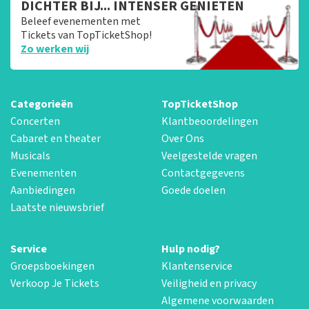
DICHTER BIJ... INTENSER GENIETEN
Beleef evenementen met
Tickets van TopTicketShop!
Zo werken wij
Categorieën
TopTicketShop
Concerten
Klantbeoordelingen
Cabaret en theater
Over Ons
Musicals
Veelgestelde vragen
Evenementen
Contactgegevens
Aanbiedingen
Goede doelen
Laatste nieuwsbrief
Service
Hulp nodig?
Groepsboekingen
Klantenservice
Verkoop Je Tickets
Veiligheid en privacy
Algemene voorwaarden