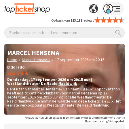
Op basis van
113.182
reviews
Zoeken naar artiesten of evenementen
MARCEL HENSEMA
/
/
Home
Marcel Hensema
17 september 2026 om 20:15
Eldorado
donderdag
,
17 september 2026 om 20:15
uur
|
Westlandtheater De Naald
Naaldwijk
Bent u fan van Marcel Hensema? Dan heeft u geluk! Topticketshop
heeft nog tickets beschikbaar voor Marcel Hensema op 17
september 2026 om 20:15 uur op locatie Westlandtheater De
Naald Naaldwijk. De nominale waarde van deze tickets is
€28,-
. Het
eerste verkooppunt is Westlandtheater De Naald Naaldwijk.
Foto: Auteur DWDD Dit bestand is gelicenseerd onder de Creative Commons-licentie
Naamsvermelding 3.0 Unported