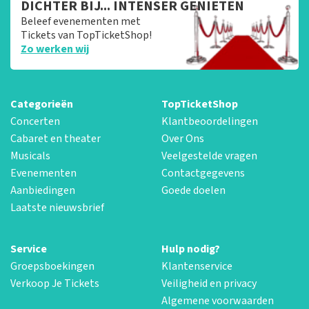
DICHTER BIJ... INTENSER GENIETEN
Beleef evenementen met
Tickets van TopTicketShop!
Zo werken wij
Categorieën
TopTicketShop
Concerten
Klantbeoordelingen
Cabaret en theater
Over Ons
Musicals
Veelgestelde vragen
Evenementen
Contactgegevens
Aanbiedingen
Goede doelen
Laatste nieuwsbrief
Service
Hulp nodig?
Groepsboekingen
Klantenservice
Verkoop Je Tickets
Veiligheid en privacy
Algemene voorwaarden