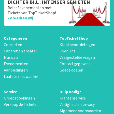
DICHTER BIJ... INTENSER GENIETEN
Beleef evenementen met
Tickets van TopTicketShop!
Zo werken wij
Categorieën
TopTicketShop
Concerten
Klantbeoordelingen
Cabaret en theater
Over Ons
Musicals
Veelgestelde vragen
Evenementen
Contactgegevens
Aanbiedingen
Goede doelen
Laatste nieuwsbrief
Service
Hulp nodig?
Groepsboekingen
Klantenservice
Verkoop Je Tickets
Veiligheid en privacy
Algemene voorwaarden