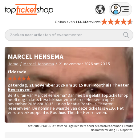
Op basis van
113.242
reviews
Zoeken naar artiesten of evenementen
MARCEL HENSEMA
/
/
Home
Marcel Hensema
21 november 2026 om 20:15
Eldorado
zaterdag
,
21 november 2026 om 20:15
uur
|
Posthuis Theater
Heerenveen
Bent u fan van Marcel Hensema? Dan heeft u geluk! Topticketshop
heeft nog tickets beschikbaar voor Marcel Hensema op 21
november 2026 om 20:15 uur op locatie Posthuis Theater
Heerenveen. De nominale waarde van deze tickets is
€29,-
. Het
eerste verkooppunt is Posthuis Theater Heerenveen.
Foto: Auteur DWDD Dit bestand is gelicenseerd onder de Creative Commons-licentie
Naamsvermelding 3.0 Unported