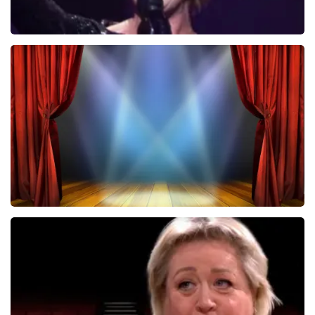
De Hospita
431+
reviews
BEKIJKEN
40 45 De Musical
2588+
reviews
BEKIJKEN