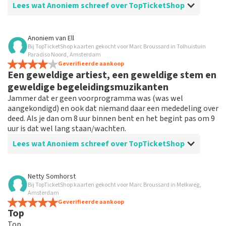
Lees wat Anoniem schreef over TopTicketShop
Beoordeling van Anoniem over
TopTicketShop
Anoniem
van
Ell
Bij TopTicketShop kaarten gekocht voor Marc Broussard in Tolhuistuin
Snel.
Paradiso Noord, Amsterdam
Geverifieerde aankoop
Een geweldige artiest, een geweldige stem en
geweldige begeleidingsmuzikanten
Jammer dat er geen voorprogramma was (was wel
aangekondigd) en ook dat niemand daar een mededeling over
deed. Als je dan om 8 uur binnen bent en het begint pas om 9
uur is dat wel lang staan/wachten.
Lees wat Anoniem schreef over TopTicketShop
Beoordeling van Anoniem over
TopTicketShop
Netty Somhorst
Bij TopTicketShop kaarten gekocht voor Marc Broussard in Melkweg,
Tickets bestellen verliep prima
Amsterdam
Een aanrader.
Geverifieerde aankoop
Top
Top