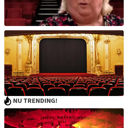
Christel De Laat
1153+
reviews
BEKIJKEN
NU TRENDING!
Saturday Night Fever
60
reviews
BEKIJKEN