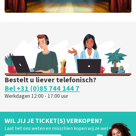
40 45 De Musical
424
laatste 30 minuten
BESTEL NU
Bestelt u liever telefonisch?
Bel +31 (0)85 744 144 7
Werkdagen 12:00 - 17:00 uur
WIL JIJ JE TICKET(S) VERKOPEN?
Laat het ons weten en misschien kopen wij ze wel van je!