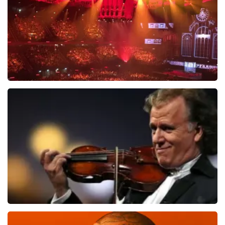
Vrienden Van Amstel Live
1635
laatste 30 minuten
BESTEL NU
Andre Rieu