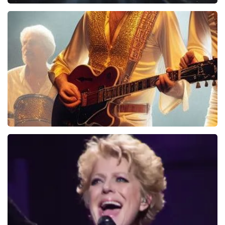
Veldheren Live
40
reviews
BEKIJKEN
Bee Gees Forever
845+
reviews
BEKIJKEN