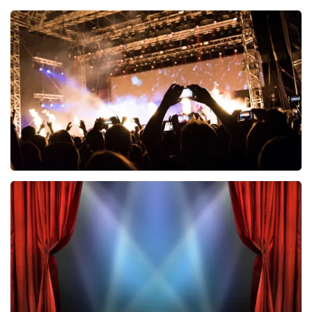
Esther van der Voort
690
laatste 30 minuten
BESTEL NU
Don Omar
464
laatste 30 minuten
BESTEL NU