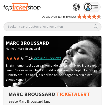
Op basis van
113.182
reviews
Zoeken naar artiesten of evenementen
MARC BROUSSARD
/
Home
Marc Broussard
Lees alle 15 reviews
Er zijn momenteel geen aankomende shows van Marc Broussard.
Lees 15 reviews van fans en meld je aan voor de TopTicketShop
TicketAlert — zo ben jij als eerste op de hoogte als er nieuwe
shows komen!
MARC BROUSSARD
TICKETALERT
Beste Marc Broussard fan,