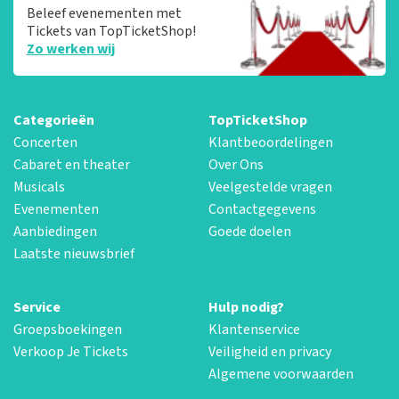
Beleef evenementen met
Tickets van TopTicketShop!
Zo werken wij
Categorieën
TopTicketShop
Concerten
Klantbeoordelingen
Cabaret en theater
Over Ons
Musicals
Veelgestelde vragen
Evenementen
Contactgegevens
Aanbiedingen
Goede doelen
Laatste nieuwsbrief
Service
Hulp nodig?
Groepsboekingen
Klantenservice
Verkoop Je Tickets
Veiligheid en privacy
Algemene voorwaarden