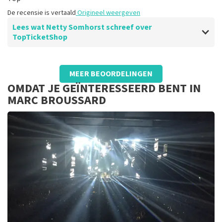
De recensie is vertaald
Origineel weergeven
Lees wat Netty Somhorst schreef over
TopTicketShop
Beoordeling van Netty Somhorst over
TopTicketShop
MEER BEOORDELINGEN
Top
OMDAT JE GEÏNTERESSEERD BENT IN
Goed
MARC BROUSSARD
De recensie is vertaald
Origineel weergeven