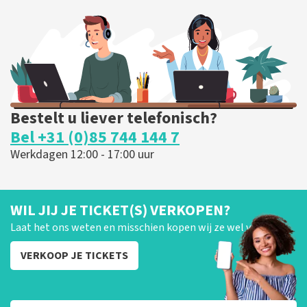
202
laatste 30 minuten
BESTEL NU
Bestelt u liever telefonisch?
Bel +31 (0)85 744 144 7
Werkdagen 12:00 - 17:00 uur
WIL JIJ JE TICKET(S) VERKOPEN?
Laat het ons weten en misschien kopen wij ze wel van je!
VERKOOP JE TICKETS