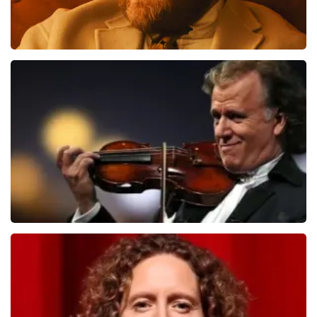
Teddy Swims
406
laatste 30 minuten
BESTEL NU
Andre Rieu
392
laatste 30 minuten
BESTEL NU