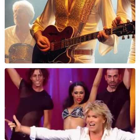
1252+
reviews
BEKIJKEN
Bee Gees Forever
845+
reviews
BEKIJKEN