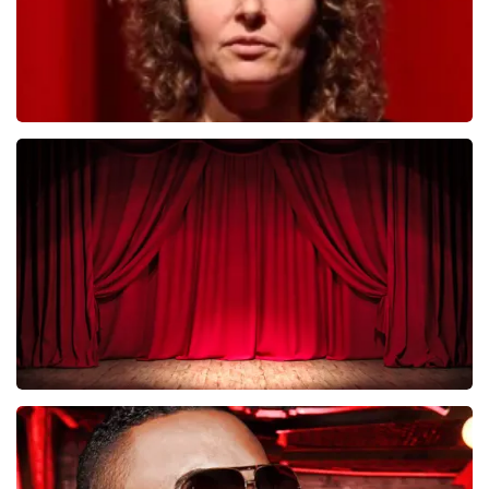
Esther van der Voort
281
laatste 30 minuten
BESTEL NU
Job Knoester
247
laatste 30 minuten