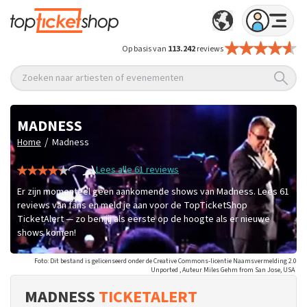
Op basis van
113.242
reviews
Zoeken naar artiesten of evenementen
MADNESS
/
Home
Madness
Lees alle 61 reviews
Er zijn momenteel geen aankomende shows van Madness. Lees 61
reviews van fans en meld je aan voor de TopTicketShop
TicketAlert — zo ben jij als eerste op de hoogte als er nieuwe
shows komen!
Foto: Dit bestand is gelicenseerd onder de Creative Commons-licentie Naamsvermelding 2.0
Unported , Auteur Miles Gehm from San Jose, USA
MADNESS
TICKETALERT