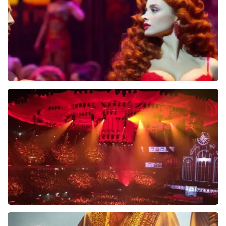
BEKIJKEN
Pretty Woman
44
reviews
BEKIJKEN
Vrienden Van Amstel Live