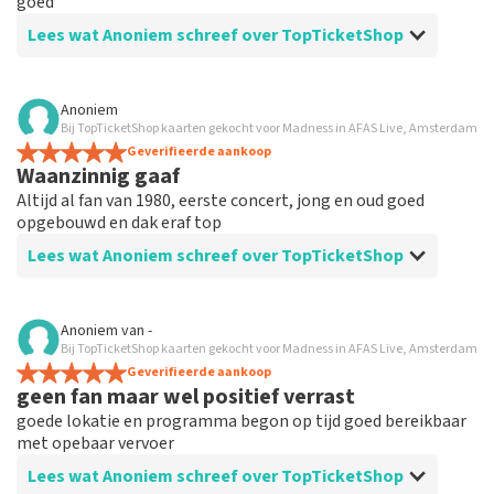
goed
Lees wat Anoniem schreef over TopTicketShop
Beoordeling van Anoniem over
TopTicketShop
Anoniem
Bij TopTicketShop kaarten gekocht voor Madness in AFAS Live, Amsterdam
????
Geverifieerde aankoop
Fijn om dat mailtje te ontvangen met alle info meer
Waanzinnig gaaf
heb ik niet te melden
Altijd al fan van 1980, eerste concert, jong en oud goed
opgebouwd en dak eraf top
Lees wat Anoniem schreef over TopTicketShop
Beoordeling van Anoniem over
TopTicketShop
Anoniem
van
-
Bij TopTicketShop kaarten gekocht voor Madness in AFAS Live, Amsterdam
Top
Geverifieerde aankoop
Prima informatie duidelijk uitleg en geen verrassingen;
geen fan maar wel positief verrast
volgende keer weer mee met een gave show
goede lokatie en programma begon op tijd goed bereikbaar
met opebaar vervoer
Lees wat Anoniem schreef over TopTicketShop