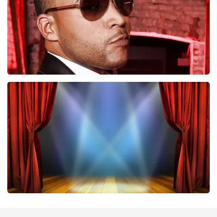
BESTEL NU
Don Omar
224
laatste 30 minuten
BESTEL NU
40 45 De Musical