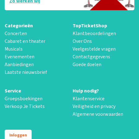
Zo werken wij
Categorieën
TopTicketShop
Concerten
Klantbeoordelingen
Cabaret en theater
Over Ons
Musicals
Veelgestelde vragen
Evenementen
Contactgegevens
Aanbiedingen
Goede doelen
Laatste nieuwsbrief
Service
Hulp nodig?
Groepsboekingen
Klantenservice
Verkoop Je Tickets
Veiligheid en privacy
Algemene voorwaarden
Inloggen