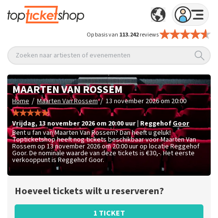
Op basis van
113.242
reviews
Zoeken naar artiesten of evenementen
MAARTEN VAN ROSSEM
/
/
Home
Maarten Van Rossem
13 november 2026 om 20:00
vrijdag
,
13 november 2026 om 20:00
uur
|
Reggehof
Goor
Bent u fan van Maarten Van Rossem? Dan heeft u geluk!
Topticketshop heeft nog tickets beschikbaar voor Maarten Van
Rossem op 13 november 2026 om 20:00 uur op locatie Reggehof
Goor. De nominale waarde van deze tickets is
€30,-
. Het eerste
verkooppunt is Reggehof Goor.
Hoeveel tickets wilt u reserveren?
1 TICKET