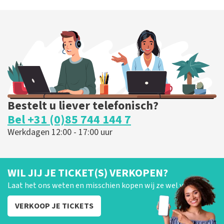
Bestelt u liever telefonisch?
Bel +31 (0)85 744 144 7
Werkdagen 12:00 - 17:00 uur
WIL JIJ JE TICKET(S) VERKOPEN?
Laat het ons weten en misschien kopen wij ze wel van je!
VERKOOP JE TICKETS