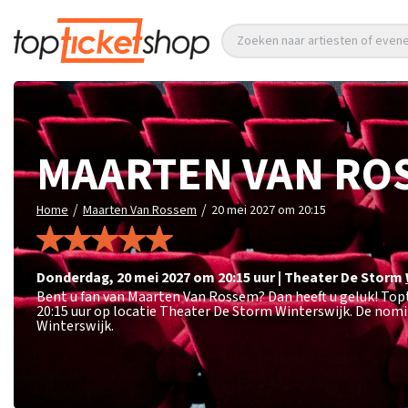
Zoeken naar artiesten of eve
MAARTEN VAN RO
/
/
Home
Maarten Van Rossem
20 mei 2027 om 20:15
donderdag
,
20 mei 2027 om 20:15
uur
|
Theater De Storm
Bent u fan van Maarten Van Rossem? Dan heeft u geluk! To
20:15 uur op locatie Theater De Storm Winterswijk. De nomi
Winterswijk.