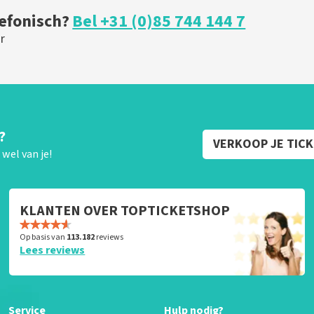
lefonisch?
Bel +31 (0)85 744 144 7
r
?
VERKOOP JE TIC
wel van je!
KLANTEN OVER TOPTICKETSHOP
Op basis van
113.182
reviews
Lees reviews
Service
Hulp nodig?