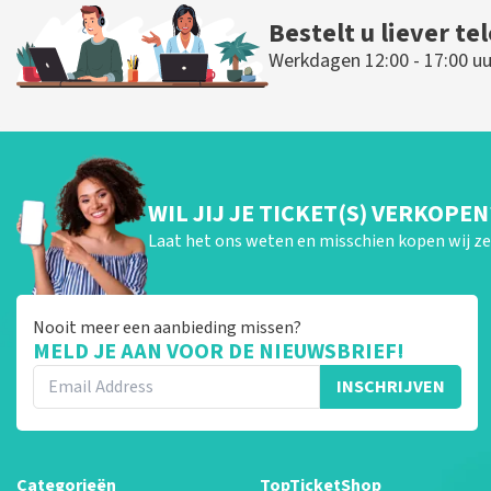
Bestelt u liever te
Werkdagen 12:00 - 17:00 uu
WIL JIJ JE TICKET(S) VERKOPEN
Laat het ons weten en misschien kopen wij ze 
Nooit meer een aanbieding missen?
MELD JE AAN VOOR DE NIEUWSBRIEF!
INSCHRIJVEN
Categorieën
TopTicketShop