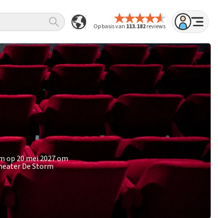
Op basis van
113.182
reviews
em op 20 mei 2027 om
Theater De Storm