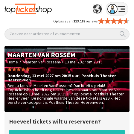
Op basis van
113.182
reviews
Zoeken naar artiesten of evenementen
MAARTEN VAN ROSSEM
/
/
Home
Maarten Van Rossem
13 mei 2027 om 20:15
donderdag
,
13 mei 2027 om 20:15
uur
|
Posthuis Theater
Heerenveen
Bent u fan van Maarten Van Rossem? Dan heeft u geluk!
Topticketshop heeft nog tickets beschikbaar voor Maarten Van
Rossem op 13 mei 2027 om 20:15 uur op locatie Posthuis Theater
Heerenveen. De nominale waarde van deze tickets is
€29,-
. Het
eerste verkooppunt is Posthuis Theater Heerenveen.
Hoeveel tickets wilt u reserveren?