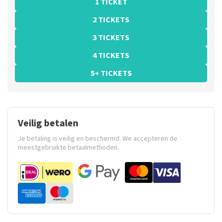
1 TICKET
2 TICKETS
3 TICKETS
4 TICKETS
5+ TICKETS
Veilig betalen
Je betaling is veilig en beschermd. We accepteren de
meestgebruikte betaalmethoden.