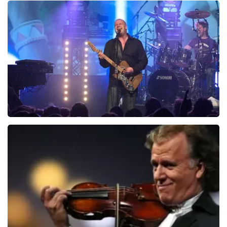
2588+
reviews
BEKIJKEN
Blof
1012
laatste 30 minuten
BESTEL NU