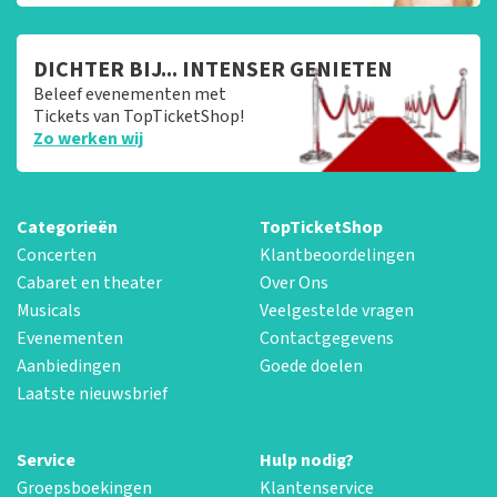
DICHTER BIJ... INTENSER GENIETEN
Beleef evenementen met
Tickets van TopTicketShop!
Zo werken wij
Categorieën
TopTicketShop
Concerten
Klantbeoordelingen
Cabaret en theater
Over Ons
Musicals
Veelgestelde vragen
Evenementen
Contactgegevens
Aanbiedingen
Goede doelen
Laatste nieuwsbrief
Service
Hulp nodig?
Groepsboekingen
Klantenservice