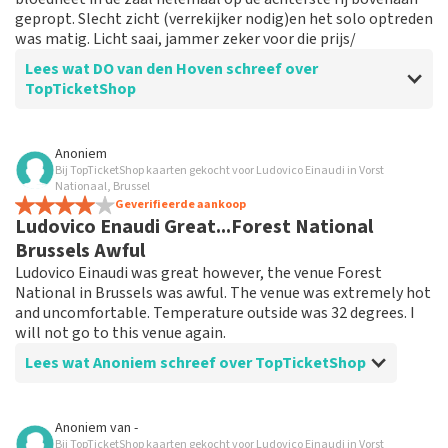
gepropt. Slecht zicht (verrekijker nodig)en het solo optreden
was matig. Licht saai, jammer zeker voor die prijs/
Lees wat DO van den Hoven schreef over
TopTicketShop
Beoordeling van DO van den Hoven over
TopTicketShop
Anoniem
Bij TopTicketShop kaarten gekocht voor Ludovico Einaudi in Vorst
Teleurstelling
Nationaal, Brussel
Had kaarten via een doorverkoper, helaas slechte
Geverifieerde aankoop
Ludovico Enaudi Great...Forest National
kaarten. beter dat je dan echt weet waar je zit ipv
kaarten te kopen en achteraf pas weet wat de plaatsen
Brussels Awful
zijn. super slecht
Ludovico Einaudi was great however, the venue Forest
National in Brussels was awful. The venue was extremely hot
and uncomfortable. Temperature outside was 32 degrees. I
will not go to this venue again.
Lees wat Anoniem schreef over TopTicketShop
Beoordeling van Anoniem over
TopTicketShop
Anoniem
van
-
Bij TopTicketShop kaarten gekocht voor Ludovico Einaudi in Vorst