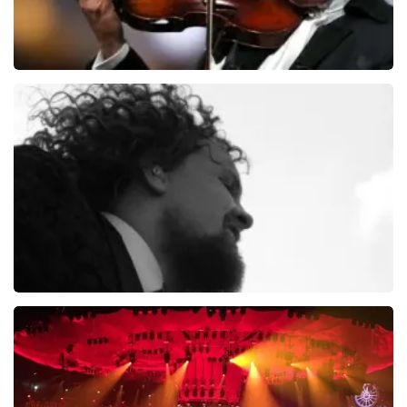
Andre Rieu
5618+
reviews
BEKIJKEN
Di-rect
289+
reviews
BEKIJKEN