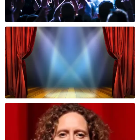
Megadeth
443
laatste 30 minuten
BESTEL NU
40 45 De Musical
432
laatste 30 minuten
BESTEL NU