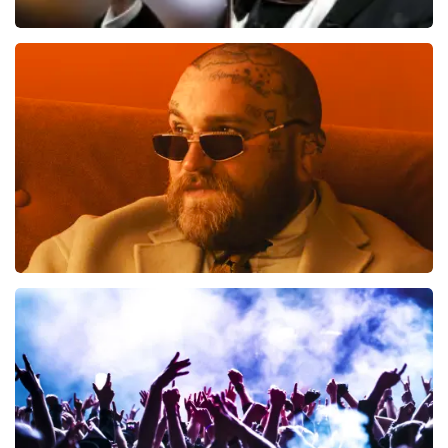
Andre Rieu
957
laatste 30 minuten
BESTEL NU
Teddy Swims
796
laatste 30 minuten
BESTEL NU