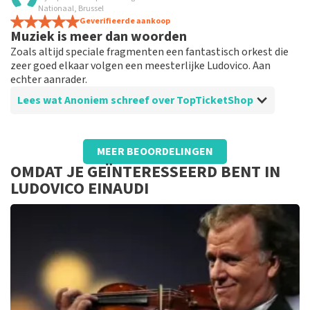
TopTicketShop fees too high.
Nationaal, Brussel
Ticket price could have less fees..other than that was
Geverifieerde aankoop
Muziek is meer dan woorden
good.
Zoals altijd speciale fragmenten een fantastisch orkest die
zeer goed elkaar volgen een meesterlijke Ludovico. Aan
echter aanrader.
Lees wat Anoniem schreef over TopTicketShop
Beoordeling van Anoniem over
TopTicketShop
MEER BEOORDELINGEN
You stuf it
OMDAT JE GEÏNTERESSEERD BENT IN
Een verassing voor ons perfecte plaats, knap van jullie
LUDOVICO EINAUDI
waarvan bijzondere dank