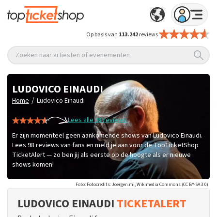
Op basis van
113.242
reviews
Zoeken naar artiesten of evenementen
LUDOVICO EINAUDI
/
Home
Ludovico Einaudi
Lees alle 98 reviews
Er zijn momenteel geen aankomende shows van Ludovico Einaudi.
Lees 98 reviews van fans en meld je aan voor de TopTicketShop
TicketAlert — zo ben jij als eerste op de hoogte als er nieuwe
shows komen!
Foto: Fotocredits: Joergen.mi, Wikimedia Commons (CC BY-SA 3.0)
LUDOVICO EINAUDI
TICKETALERT