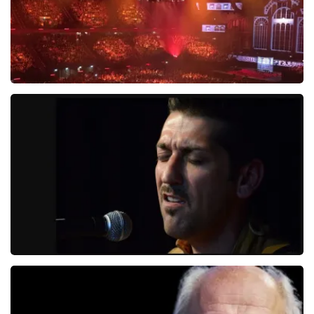
Vrienden Van Amstel Live
1252+
reviews
BEKIJKEN
Danny Vera
767+
reviews