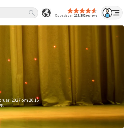
Op basis van
113.182
reviews
bruari 2027 om 20:15
ag.