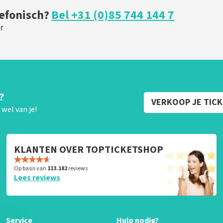
lefonisch?
Bel +31 (0)85 744 144 7
r
?
VERKOOP JE TIC
wel van je!
KLANTEN OVER TOPTICKETSHOP
Op basis van
113.182
reviews
Lees reviews
Service
Hulp nodig?