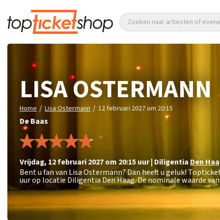
Zoeken naar artiesten of eve
LISA OSTERMANN
/
/
Home
Lisa Ostermann
12 februari 2027 om 20:15
De Baas
vrijdag
,
12 februari 2027 om 20:15
uur
|
Diligentia
Den Haa
Bent u fan van Lisa Ostermann? Dan heeft u geluk! Topticke
uur op locatie Diligentia Den Haag. De nominale waarde van 