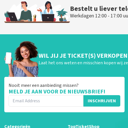
Bestelt u liever te
Werkdagen 12:00 - 17:00 uu
WIL JIJ JE TICKET(S) VERKOPEN
Laat het ons weten en misschien kopen wij ze 
Nooit meer een aanbieding missen?
MELD JE AAN VOOR DE NIEUWSBRIEF!
INSCHRIJVEN
Categorieën
TopTicketShop