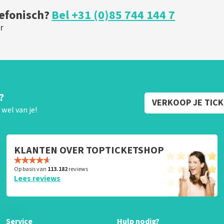
lefonisch?
Bel +31 (0)85 744 144 7
r
?
VERKOOP JE TIC
wel van je!
KLANTEN OVER TOPTICKETSHOP
Op basis van
113.182
reviews
Lees reviews
Service
Hulp nodig?