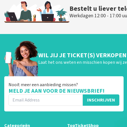
Bestelt u liever te
Werkdagen 12:00 - 17:00 uu
WIL JIJ JE TICKET(S) VERKOPEN
Laat het ons weten en misschien kopen wij ze 
Nooit meer een aanbieding missen?
MELD JE AAN VOOR DE NIEUWSBRIEF!
INSCHRIJVEN
Categorieën
TopTicketShop