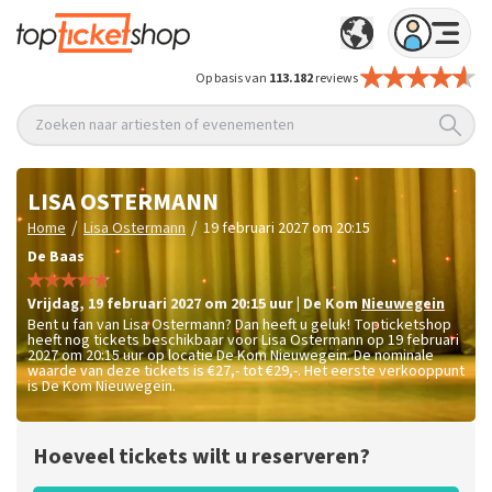
Op basis van
113.182
reviews
Zoeken naar artiesten of evenementen
LISA OSTERMANN
/
/
Home
Lisa Ostermann
19 februari 2027 om 20:15
De Baas
vrijdag
,
19 februari 2027 om 20:15
uur
|
De Kom
Nieuwegein
Bent u fan van Lisa Ostermann? Dan heeft u geluk! Topticketshop
heeft nog tickets beschikbaar voor Lisa Ostermann op 19 februari
2027 om 20:15 uur op locatie De Kom Nieuwegein. De nominale
waarde van deze tickets is
€27,- tot €29,-
. Het eerste verkooppunt
is De Kom Nieuwegein.
Hoeveel tickets wilt u reserveren?