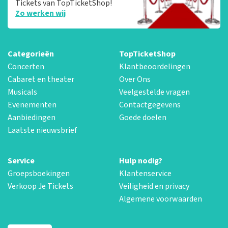
Tickets van TopTicketShop!
Zo werken wij
Categorieën
TopTicketShop
Concerten
Klantbeoordelingen
Cabaret en theater
Over Ons
Musicals
Veelgestelde vragen
Evenementen
Contactgegevens
Aanbiedingen
Goede doelen
Laatste nieuwsbrief
Service
Hulp nodig?
Groepsboekingen
Klantenservice
Verkoop Je Tickets
Veiligheid en privacy
Algemene voorwaarden