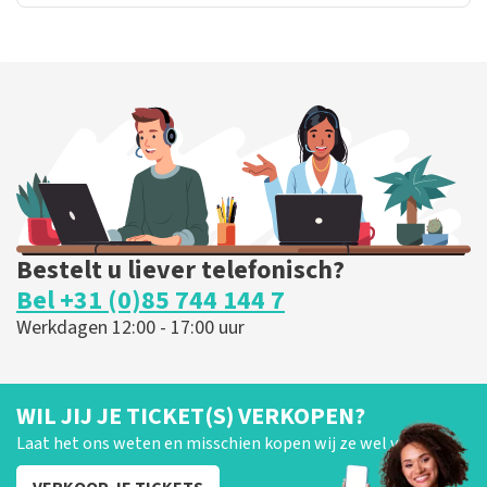
Bestelt u liever telefonisch?
Bel +31 (0)85 744 144 7
Werkdagen 12:00 - 17:00 uur
WIL JIJ JE TICKET(S) VERKOPEN?
Laat het ons weten en misschien kopen wij ze wel van je!