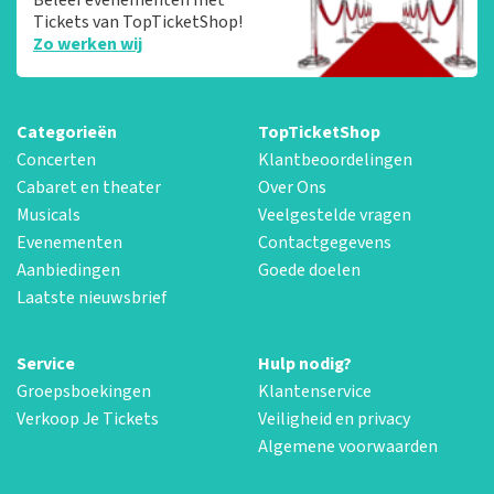
Tickets van TopTicketShop!
Zo werken wij
Categorieën
TopTicketShop
Concerten
Klantbeoordelingen
Cabaret en theater
Over Ons
Musicals
Veelgestelde vragen
Evenementen
Contactgegevens
Aanbiedingen
Goede doelen
Laatste nieuwsbrief
Service
Hulp nodig?
Groepsboekingen
Klantenservice
Verkoop Je Tickets
Veiligheid en privacy
Algemene voorwaarden