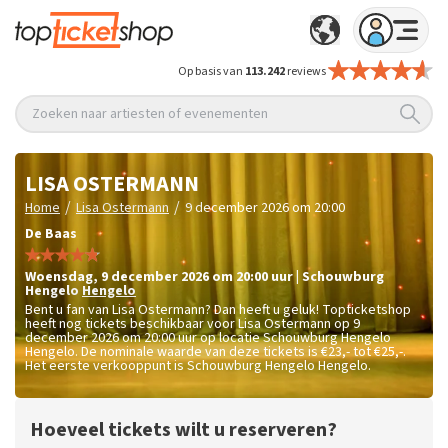
Op basis van
113.242
reviews
Zoeken naar artiesten of evenementen
LISA OSTERMANN
/
/
Home
Lisa Ostermann
9 december 2026 om 20:00
De Baas
woensdag
,
9 december 2026 om 20:00
uur
|
Schouwburg
Hengelo
Hengelo
Bent u fan van Lisa Ostermann? Dan heeft u geluk! Topticketshop
heeft nog tickets beschikbaar voor Lisa Ostermann op 9
december 2026 om 20:00 uur op locatie Schouwburg Hengelo
Hengelo. De nominale waarde van deze tickets is
€23,- tot €25,-
.
Het eerste verkooppunt is Schouwburg Hengelo Hengelo.
Hoeveel tickets wilt u reserveren?