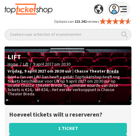
Op basis van
113.242
reviews
Zoeken naar artiesten of evenementen
LIFT
/
/
Home
Lift
9 april 2027 om 20:30
vrijdag
,
9 april 2027 om 20:30
uur
|
Chasse Theater
Breda
Bent u fan van Lift? Dan heeft u geluk! Topticketshop heeft nog
tickets beschikbaar voor Lift op 9 april 2027 om 20:30 uur op
locatie Chasse Theater Breda. De nominale waarde van deze
tickets is
€24,- tot €34,-
. Het eerste verkooppunt is Chasse
Theater Breda.
Hoeveel tickets wilt u reserveren?
1 TICKET