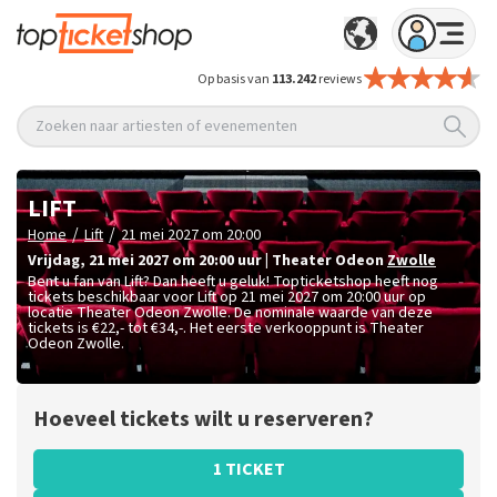
Op basis van
113.242
reviews
Zoeken naar artiesten of evenementen
LIFT
/
/
Home
Lift
21 mei 2027 om 20:00
vrijdag
,
21 mei 2027 om 20:00
uur
|
Theater Odeon
Zwolle
Bent u fan van Lift? Dan heeft u geluk! Topticketshop heeft nog
tickets beschikbaar voor Lift op 21 mei 2027 om 20:00 uur op
locatie Theater Odeon Zwolle. De nominale waarde van deze
tickets is
€22,- tot €34,-
. Het eerste verkooppunt is Theater
Odeon Zwolle.
Hoeveel tickets wilt u reserveren?
1 TICKET