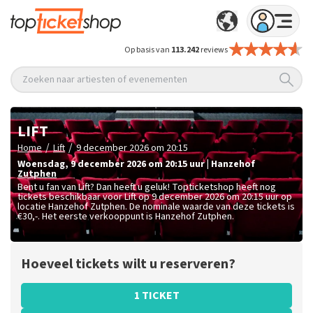
Op basis van
113.242
reviews
Zoeken naar artiesten of evenementen
LIFT
/
/
Home
Lift
9 december 2026 om 20:15
woensdag
,
9 december 2026 om 20:15
uur
|
Hanzehof
Zutphen
Bent u fan van Lift? Dan heeft u geluk! Topticketshop heeft nog
tickets beschikbaar voor Lift op 9 december 2026 om 20:15 uur op
locatie Hanzehof Zutphen. De nominale waarde van deze tickets is
€30,-
. Het eerste verkooppunt is Hanzehof Zutphen.
Hoeveel tickets wilt u reserveren?
1 TICKET